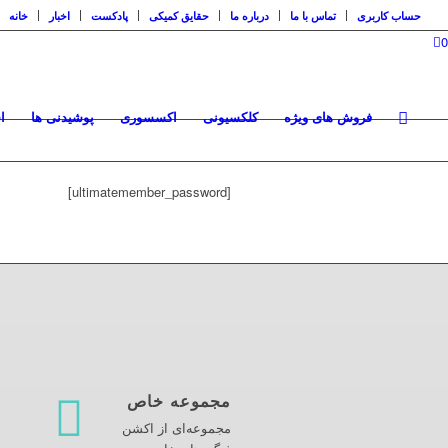
حساب کاربری
تماس با ما
درباره ما
حقایق کمیکی
پادکست
اخبار
خانه
0
فروش های ویژه
کلکسیونی
اکسسوری
پوشیدنی ها
ا
[ultimatemember_password]
مجموعه خاص
مجموعه‌ای از اکشن