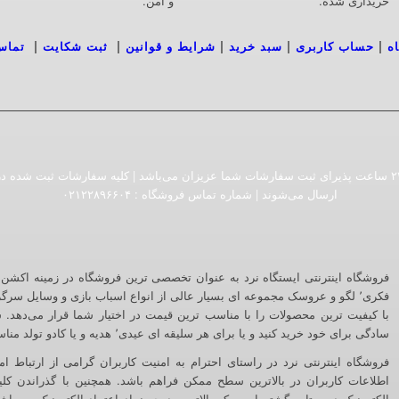
خریداری شده.
و امن.
|
|
|
|
|
ه
حساب کاربری
سبد خرید
شرایط و قوانین
ثبت شکایت
تماس
فروشگاه اینترنتی ایستگاه نرد به صورت ۲۴ ساعت پذیرای ثبت سفارشات شما عزیزان می‌باشد | کلیه سفارش
ارسال می‌شوند | شماره تماس فروشگاه :‌ ۰۲۱۲۲۸۹۶۶۰۴
فکری٬ لگو و عروسک مجموعه ای بسیار عالی از انواع اسباب بازی و وسایل سرگ
با کیفیت ترین محصولات را با مناسب ترین قیمت در اختیار شما قرار می‌دهد. شم
سادگی برای خود خرید کنید و یا برای هر سلیقه ای عیدی٬ هدیه و یا کادو تولد مناسب بیابید.
اطلاعات کاربران در بالاترین سطح ممکن فراهم باشد. همچنین با گذراندن کلی
الکترونیک دو ستاره گشته است که بالاترین درجه نماد اعتماد الکترونیک می‌با