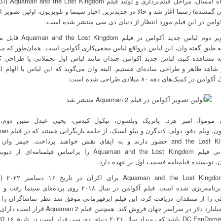
از تیرماه امسال، مراحل فیلم‌بر
 گمشده) رسما آغاز شد و حالا در جدیدترین اخبار سینما و تلویزیون، اولین تصویر ا
وامن در این فیلم مورد انتظار از دنیای دی سی منتشر شده است.
در تصویر دوم لباس جدید آکوامن در فیلم gdom
طبق گفته وان، این لباس درواقع لباس مخفی‌کاری آکوامن است. همان‌طور که می‌
ه مشاهده کنید، لباس جدید آکوامن چندان مانند لباس اول تجملاتی یا طراحی 
 شاهد ظاهر و طراحی ساده‌ای هستیم. البته وان می‌گوید که این لباس با الهام ا
من در کمیک‌های دهه ۸۰ میلادی طراحی شده است:
موموآ، امبر هرد، پاتریک ویلسون، نیکول کیدمن، یحیی عبدل متین دوم، 
موریسون، ویلم دفو، دولف لان
and the Lost Kingdom حضور دارند و به ایفای نقش خواهند پرداخت. جیمز وا
کارگردانی فیلم Aquaman and the Lost Kingdom را براساس فیلمنامه‌ای 
 نویسنده فیلمنامه قسمت اول بر عهده دارد.
۱۴۰۱) برنامه‌ریزی شده است. فیلم آکوامن در سال ۲۰۱۸ روی پرده‌های سین
را از منتقدان دریافت کرد، این فیلم ابرقهرمانی موفق شد نظر تماشاگران را
۱.۱۴۸ میلیارد دلار در سراسر جهان فروش کند. همچنین فیلم uaman 2