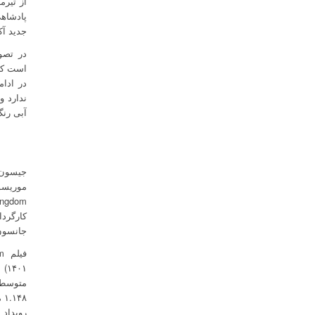
پادشاهی
جدید آک
است که 
در ادام
ندارد و
آبی رنگ آکوا
جیسون 
جانسون،
متوسطی 