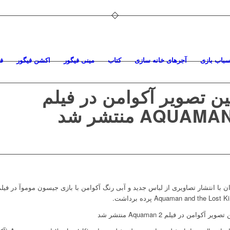
سباب بازی
آجرهای خانه سازی
کتاب
مینی فیگور
اکشن فیگور
ف
ین تصویر آکوامن در فیلم
AQUAM منتشر شد
ن با انتشار تصاویری از لباس جدید و آبی رنگ آکوامن با بازی جیسون موموآ در فیل
Aquaman and the Los پرده برداشت.