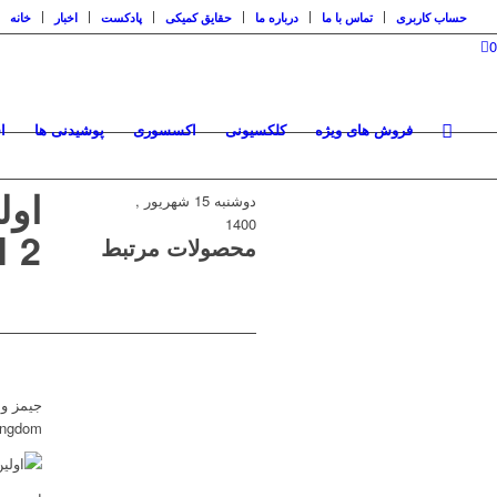
حساب کاربری
تماس با ما
درباره ما
حقایق کمیکی
پادکست
اخبار
خانه
0
فروش های ویژه
کلکسیونی
اکسسوری
پوشیدنی ها
ا
اول
دوشنبه 15 شهریور ,
1400
AN 2
محصولات مرتبط
جیمز وا
t Kingdom