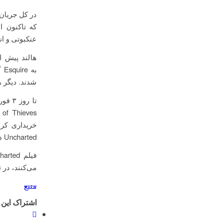
که تاکنون ا
عنکبوتی و ان
به
شدند. دیگر ه
خریداری کرد
Uncharted در سینماهای منتخب دریافت خواهند کرد.
می‌کنند، در تاریخ ۱۸ فوریه (۲۹ بهمن) در سین
منبع
اشتراک این