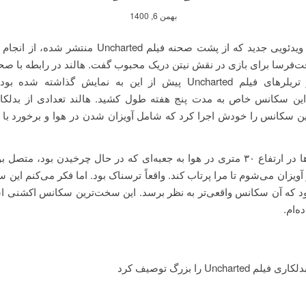
بهمن 6, 1400
تام هالند در ویدئویی جدید که از پشت صحنه فیلم Uncharted م
فرسا برای بازی در نقش نیتن دریک محبوب گفت. هالند در رابطه با صحن
باری که در تریلرهای فیلم Uncharted پیش از این به نمایش گذاشته 
این سکانس خاص به مدت پنج هفته طول کشید. هالند تعدادی از بدلکار
ین سکانس را خودش اجرا کرد که شامل آویزان شدن در هوا و برخورد با ت
بعضی وقت‌ها در ارتفاع ۳۰ متری در هوا به جعبه‌ای که در حال چرخیدن بود، مت
 آویزان می‌شوم تا مرا پرتاب کند. واقعاً ترسناک بود. اما فکر می‌کنم این
 که آن سکانس واقعی‌تر به نظر برسد. این سخت‌ترین سکانس اکشنی اس
ه‌ام.