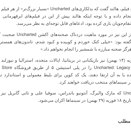
در کل جریان فیلم، هالند گفت که بدلکاری‌های Uncharted «بسیار بزر
نجام داده و با توجه اینکه هالند پیش از این در فیلم‌های ابرقهرمانی
تقام‌جویان بازی کرده بود، ادعاهای قابل توجه‌ای به نظر می‌رسد.
هالند پیش از این نیز در مورد ماهیت د
 Esquire گفته بود: «خیلی کتک خوردم و کوبیده و کبود شدم، تاندون‌های همست
رگز صحنه مبارزه با شمشیر را انجام نخواهم داد.»
تا روز ۳ فوریه (۱۴ بهمن) نیز بازیکنانی در بریتانیا، ایالات متحده، استرالیا و نیو
Uncharted: Legacy of Thieves 
ه یا به آن ارتقا دهند، یک کد کوپن برای بلیط معمولی و استاندارد ت
فیلم Uncharted که مارک والبرگ، آنتونیو باندراس، سوفیا علی و تاتی گابریل نی
ماها اکران می‌شود.
 مطلب