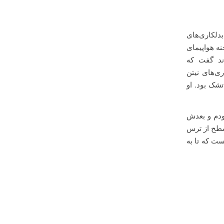
نتشر شده، از انجام بدلکاری‌های
ه هواپیمای
شده بودند گفت که
ی‌های نیتن
شک بود. او
صل بودم و بعدش
 سطح از ترس
ت که تا به