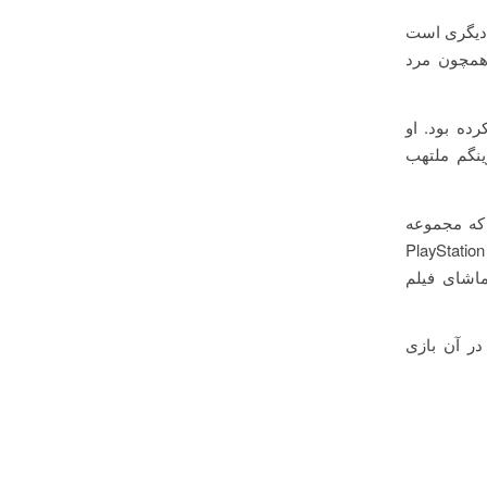
گ‌تر» از هر فیلم دیگری است
 همچون مرد
ردناک صحنه‌های اکشن Uncharted صحبت کرده بود. او
رینگم ملتهب
زلند که مجموعه
را در پلی استیشن ۵ از طریق فروشگاه PlayStation Store
ماشای فیلم
ز در آن بازی