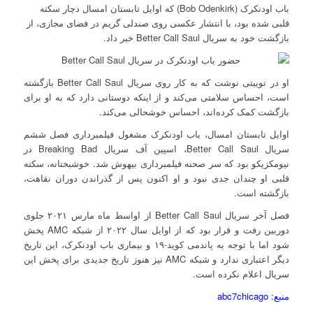
باب اودنکرک (Bob Odenkirk) که اوایل تابستان امسال دچار سکته
قلبی شده بود، با انتشار عکسی روی صندلی گریم در فضای مجازی، از
بازگشت خود به سریال Better Call Saul خبر داد.
او در توییتی نوشت که به کار روی سریال Better Call Saul بازگشته
است، احساس سلامتی می‌کند و از اینکه دوستانی دارد که به او برای
بازگشت کمک کرده‌اند، احساس خوشحالی می‌کند.
اوایل تابستان امسال، باب اودنکرک مشغول فیلمبرداری فصل ششم
سریال Better Call Saul، اسپین آف سریال Breaking Bad در
نیومکزیکو بود که سر صحنه فیلمبرداری بیهوش شد. خوشبختانه، سکته
قلبی او چندان جدی نبود و او اکنون پس از گذراندن دوران نقاهت،
بازگشته است.
فصل آخر سریال Better Call Saul از اواسط ماه مارس ۲۰۲۱ جلوی
دوربین رفت و قرار بود که از اوایل سال ۲۰۲۲ از شبکه AMC پخش
شود اما با توجه به پاندمی کوید-۱۹ و بیماری باب اودنکرک، این تاریخ
دیگر اعتباری ندارد و شبکه AMC نیز هنوز تاریخ جدیدی برای پخش این
سریال اعلام نکرده است.
منبع: abc7chicago