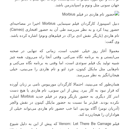
جهان سونی مثل ونوم و اسپایدرمن باشد.
دنیل اسپینوزا، کارگردان فیلم سینمایی Morbius اخیرا در مصاحبه‌ای
حضور پیدا کرد و به نظر می‌رسد طی آن به حضور افتخاری (Cameo)
تام هاردی (بازیگر نقش ادی براک در فیلم‌های ونوم) اشاره کرده باشد.
وی گفت:
معمولا آغاز روز خیلی عجیب است، زمانی که تنهایی در صحنه
می‌ایستی و به برنامه نگاه می‌کنی. وقتی آنجا راه می‌روی، همه چیز
شبیه تولید یک فیلم سوئدی است، اما وقتی به برنامه نگاه می‌کنی و
نام‌هایی مثل مایکل کیتون، جرد لتو و تام هاردی را می‌بینی، خیلی
هیجان‌انگیز به نظر می‌رسد.
همان‌طور که می‌بینید، احتمالا کارگردان موربیوس نامی بر زبان آورده
که قرار نبود به کار ببرد. پیش از این سونی، تام هاردی یا هیچ دست
اندر کار دیگری به حضور بازیگر ونوم در فیلم جدید Morbius اشاره
نکرده بودند. قبل‌تر ما نسبت به حضور مایکل کیتون در نقش والچر
(آدریان تومز) آگاه بودیم، اما خب حضور تام هاردی می‌تواند خیلی از
هواداران را هیجان‌زده کند.
فیلم Venom: Let There Be Carnage که پیش از این به دلیل شیوع