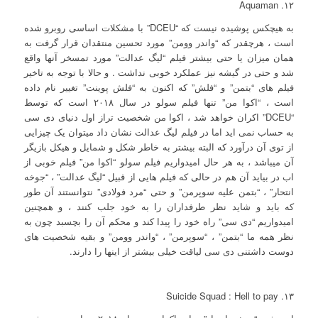
۱۲. Aquaman
به هیچکس پوشیده نیست که “DCEU” با مشکلات اساسی روبرو شده
است ، هرچقدر که “واندر وومن” مورد تحسین منتقدان قرار گرفت به
همان میزان یا حتی بیشتر فیلم “لیگ عدالت” مورد تمسخر آنها واقع
شد و حتی در گیشه نیز عملکرد خوبی نداشت . و حالا با توجه به تاخیر
فیلم های “بتمن” و “فلش” که اکنون به “فلش پوینت” تغییر نام داده
است ، “اکوا من” تنها فیلم سولو در سال ۲۰۱۸ است که توسط
“DCEU” اکران خواهد شد ، اکوا من شخصیت تراز اول دنیای دی سی
به حساب نمی اید اما در فیلم لیگ عدالت نشان داد میتوان یک چیزایی
از توی آن درآورد که البته بیشتر به خاطر شکل و شمایل و هیکل بازیگر
آن میباشد ، به هر حال امیدواریم فیلم سولو “اکوا من” فیلم خوبی از
اب در بیاید آن هم در حالی که فیلم هایی از قبیل “لیگ عدالت” ، “جوخه
انتحار” ، “بتمن علیه سوپرمن” و حتی “مرد فولادی” نتوانستند آن طور
که باید و شاید نظر طرفداران را به خود جلب کنند ، و همچنین
امیدواریم “دی سی” راه خود را پیدا کند و محکم آن را بچسبد چون به
نظر همه ما “بتمن” ، “سوپرمن” ، “واندر وومن” و بقیه شخصیت های
دوست داشتنی دی سی لیاقت خیلی بیشتر از اینها را دارند.
۱۳. Suicide Squad : Hell to pay