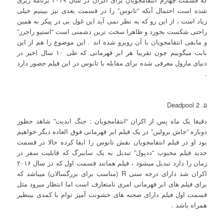
شده است احتمال آنکه “تانوس” را در قسمت بعدی نیز ببینیم خیلی
زیاد است ، از این رو که به نظر نمی آید این غول بی در پیکر به همین
راحتی شکست بخورد و ظاهرا سخت ترین دشمنی است “استیو راجرز”
و مابقی انتقامجویان با آن روبرو شده اند . این موضوع را هم از این
بابت میگوییم چون تقریبا هر ابر قهرمانی که طی ۱۰ سال اخیر در
دنیای مارول معرفی شده برای مقابله با تانوس در این فیلم حضور دارد
.
۵. Deadpool 2
دقیقا یک ماه پس از اکران “انتقامجویان : جنگ ابدیت” شاهد حظور
دوباره “جاش برولین” در یک فیلم ابر قهرمانی فوق العاده دیگر خواهیم
بود او در فیلم انتقامجویان نقش تانوس را ایفا کرده حالا در قسمت
جدید فیلم محبوب “ددپول” تبدیل به یک سایبرگ که قابلیت سفر در
زمان را دارد تبدیل میشود ، فیلم همانند قسمت اول که در سال ۲۰۱۶
اکران شد دارای درجه سنی R (مناسب برای بزرگسالان) میباشد که
برای فیلم های ابر قهرمانی امری نامتعارف است اما انتظار میرود مثل
قسمت اول فیلم دارای صحنه های خشونت آمیز توام با کمدی بینظیر
همراه باشد .