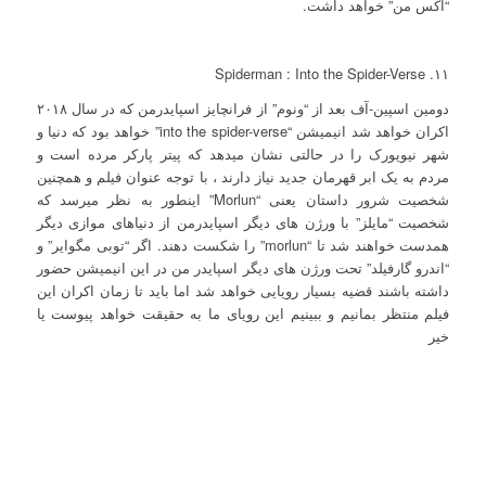
“اکس من” خواهد داشت.
۱۱. Spiderman : Into the Spider-Verse
دومین اسپین-آف بعد از “ونوم” از فرانچایز اسپایدرمن که در سال ۲۰۱۸
اکران خواهد شد انیمیشن “into the spider-verse” خواهد بود که دنیا و
شهر نیویورک را در حالتی نشان میدهد که پیتر پارکر مرده است و
مردم به یک ابر قهرمان جدید نیاز دارند ، با توجه عنوان فیلم و همچنین
شخصیت شرور داستان یعنی “Morlun” اینطور به نظر میرسد که
شخصیت “مایلز” با ورژن های دیگر اسپایدرمن از دنیاهای موازی دیگر
همدست خواهند شد تا “morlun” را شکست دهند. اگر “توبی مگوایر” و
“اندرو گارفیلد” تحت ورژن های دیگر اسپایدر من در این انیمیشن حضور
داشته باشند قضیه بسیار رویایی خواهد شد اما باید تا زمان اکران این
فیلم منتظر بمانیم و ببینیم این رویای ما به حقیقت خواهد پیوست یا
خیر