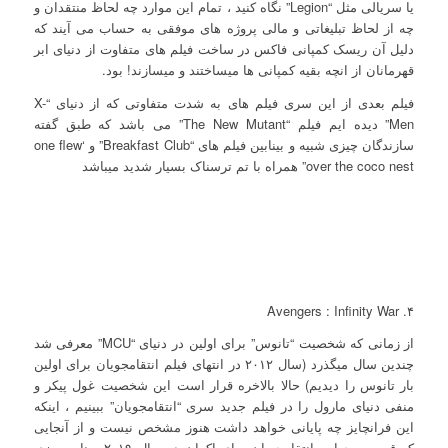
یا سریالی مثل “Legion” نگاه کنید ، تمام این موارد چه لحاظ منتقدان و
چه از لحاظ تبلیغاتی و مالی پروژه های موفقی به حساب می آیند که
دلیل آن ریسک کمپانی فاکس در ساخت فیلم های متفاوت از دنیای ابر
قهرمانان از انچه بقیه کمپانی ها میساختند و میسازند! بود.
فیلم بعدی از این سری فیلم های به شدت متفاوتی که از دنیای “X-
Men” دیده ایم فیلم “The New Mutant” می باشد که طبق گفته
سازندگان چیزی شبیه و بینابین فیلم های “Breakfast Club” و ‘one flew
over the coco nest” همراه با تم ترسناک بسیار شدید میباشد
۴. Avengers : Infinity War
از زمانی که شخصیت “تانوس” برای اولین در دنیای “MCU” معرفی شد
چندین سال میگذرد (سال ۲۰۱۲ در انتهای فیلم انتقامجویان برای اولین
بار تانوس را دیدیم) حالا بالاخره قرار است این شخصیت غول پیکر و
منفی دنیای مارول را در فیلم جدید سری “انتقامجویان” ببینیم ، اینکه
این فرانچایز چه پایانی خواهد داشت هنوز مشخص نیست و از آنجایی
که قسمت چهارم انتقامجویان برای اکران در سال ۲۰۱۹ برنامه ریزی