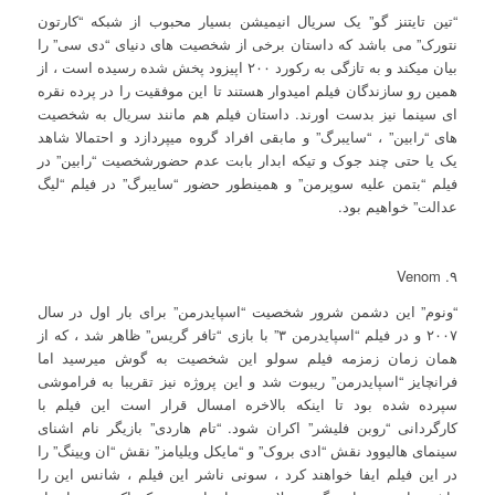
“تین تایتنز گو” یک سریال انیمیشن بسیار محبوب از شبکه “کارتون
نتورک” می باشد که داستان برخی از شخصیت های دنیای “دی سی” را
بیان میکند و به تازگی به رکورد ۲۰۰ اپیزود پخش شده رسیده است ، از
همین رو سازندگان فیلم امیدوار هستند تا این موفقیت را در پرده نقره
ای سینما نیز بدست اورند. داستان فیلم هم مانند سریال به شخصیت
های “رابین” ، “سایبرگ” و مابقی افراد گروه میپردازد و احتمالا شاهد
یک یا حتی چند جوک و تیکه ابدار بابت عدم حضورشخصیت “رابین” در
فیلم “بتمن علیه سوپرمن” و همینطور حضور “سایبرگ” در فیلم “لیگ
عدالت” خواهیم بود.
۹. Venom
“ونوم” این دشمن شرور شخصیت “اسپایدرمن” برای بار اول در سال
۲۰۰۷ و در فیلم “اسپایدرمن ۳” با بازی “تافر گریس” ظاهر شد ، که از
همان زمان زمزمه فیلم سولو این شخصیت به گوش میرسید اما
فرانچایز “اسپایدرمن” ریبوت شد و این پروژه نیز تقریبا به فراموشی
سپرده شده بود تا اینکه بالاخره امسال قرار است این فیلم با
کارگردانی “روبن فلیشر” اکران شود. “تام هاردی” بازیگر نام اشنای
سینمای هالیوود نقش “ادی بروک” و “مایکل ویلیامز” نقش “ان ویینگ” را
در این فیلم ایفا خواهند کرد ، سونی ناشر این فیلم ، شانس این را