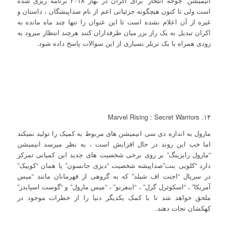
انیمیشن “جوخه انتحار” برای اکران در بهار ۲۰۱۸ برنامه ریزی شده
است ولی تا کنون هیچگونه جزئیاتی اعم از نام صداپیشگان ، داستان و
غیره از آن اعلام نشده است تا این عنوان را تنها چند ماه مانده به
اکران تبدیل به یک راز بزر میان طرفداران کنند هرچند انتظار میرود به
زودی همراه با یک تریلر بسیاری از این سوالات پاسخ داده شود.
۱۴. Marvel Rising : Secret Warriors
مارول به اندازه دی سی انیمیشن های مربوط به کمیک را تولید نمیکند
اما خب این روند در حال افزایش است ، به نظر میرسد انیمیشن
“مارول رایزینگ” بر روی برخی شخصیت های جدید این کمپانی تمرکز
دارد “کلویی بنت”صداپیشه شخصیت “دیزی جانسون” یا همان “کوییک”
در سریال “اجنت اف شیلد” که به گروهی از قهرمانان مانند “میس
آمریکا” ، “اسکوئرل گرل” ، “اینفرنو” ، “میس مارول” و “گوست اسپایدر”
ملحق خواهد شد تا با کمک یکدیگر دنیا را از خطرات موجود در
کهکشان نجات دهند.