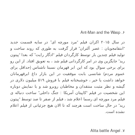
۶. Ant-Man and the Wasp
در سال ۲۰۱۵ اکران فیلم “مرد مورچه ای” در سایه قسمت جدید
“انتقامجویان : عصر آلتران” قرار گرفت به طوری که روند ساخت و
تولید فیلم چندین بار توسط کارگردان فیلم “ادگار رایت” که بعدا “پیتون
رید” جایگزین وی در امر کارگردانی فیلم شد ، به تعویق افتاد. از این رو
برای برخی سوال بود که این ابر قهرمان نسبتا ناشناس (حداقل برای
عموم مردم) شانسی بابت موفقیت در این بازار داغ ابرقهرمانان
خواهد داشت یا خیر ، خوشبختانه فیلم با فروش ۵۱۹ میلیون دلاری در
گیشه و نظر مثبت منتقدان و مخاطبان روبرو شد و با نمایش دوباره
این شخصیت در فیلم “کاپیتان آمریکا : جنگ داخلی” ساخت دنباله ی
فیلم مرد مورچه ای رسما اعلام شد ، فیلم از صفر تا صد توسط “پیتون
رید” در حال ساخت است هرچند که تا الان هیچ جزئیاتی از فیلم اعلام
نشده است.
۷. Alita battle Angel