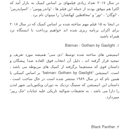
در سال ۲۰۱۷ تعداد زیادی فیلمهای بر اساس کمیک به بازار آمد که
اکثرا هم موفق بودند از جمله این فیلم ها ، “واندر وومن” ، “اسپایدرمن”
، “لوگان” ، “ثور” و “محافظین کهکشان” را میتوان نام برد .
در اینجا به ۱۵ فیلم مهم ساخته شده بر اساس کمیک که در سال ۲۰۱۸
برای اکران برنامه ریزی شده اند خواهیم پرداخت با ایستگاه نرد
همراه باشید
۱. Batman : Gotham by Gaslight
انیمیشن های ساخته شده توسط “دی سی” همیشه مورد تعریف و
تمجید قرار گرفته اند ، دلیل آن انتخاب فوق العاده صدا پیشگان و
داستان قوی که مستقیما برگرفته از کمیک های مربوطه می باشد ،
است. انیمیشن “batman: Gotham by Gaslight” بر اساس کمیکی با
همین نام که در سال ۱۹۸۹ منتشر شده است در حال ساخت است ،
داستان این انیمیشن که ستینگ نزدیک به دوران ویکتوریایی شهر لندن
را دارا می باشد ، به تحقیقات شوالیه تاریکی علیه جنایات “جک ریپر”
میپردازد.
۲. Black Panther