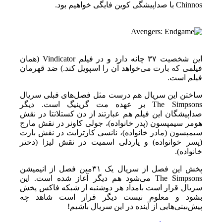
Chinnos با صداپیشگی کوین فایگی خواهیم بود.
این شخصیت ۳۷ چانه دارد و در فیلم Vindicator (همان
فیلمی که بارت می‌خواهد آن را اسپویل کند.) ضد قهرمان
فیلم است.
ساختن این سریال هم درست مثل فصل‌های قبلی سریال
The Simpsons بر عهده مت گرینیگ است. دیگر
صداپیشگان این فیلم هم عبارتند از دن کستلانتا در نقش
هومر سیمپسون (پدر خانواده)، جولی کاونر در نقش مارج
سیمپسون (مادر خانواده)، نانسی کارترایت در نقش بارت
(پسر خوانواده) و یاردلی اسمیت در نقش لیزا (دختر
خانواده).
پخش این فصل از سریال یک ۳۱مین فصل از انیمیشن
The Simpsons می‌شود هم دیگر آغاز شده است. این
سریال قرار است بامداد هر دوشنبه از شبکه فاکس پخش
بشود و معلوم نیست دیگر قرار است شاهد چه
پیش‌بینی‌هایی از آینده در این سریال باشیم!