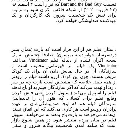
قسمت Bart and the Bad Guy که قرار است ۴ اسفند ۹۸
(۲۳ فوریه ۲۰۲۰) از شبکه فاکس اکران شود به ترتیب
برای نقش یک شخصیت شرور، یک کارگردان و یک
تهیه‌کننده صداپیشگی خواهند کرد.
داستان فیلم هم از این قرار است که بارت (همان پسر
دردسرساز خوانواده سیمپسون) تصادفا چشمش به یک
نسخه اکران نشده از دنباله فیلم Vindicator می‌افتد.
Vindicator یک فیلم ابر قهرمانی محبوب است و
سازندگان آن در حال نمایش دادن آن برای یک کودک
مریض هستند. چون این کودک آرزو داشته فیلم را زودتر
از همه ببیند. خلاصه که مشخص است بارت چه در سر
دارد: او تهدید می‌کند که اگر سازندگان فیلم به او باج ندهند
فیلم را اسپویل می‌کند (اسپویل کردن یعنی فاش کردن
وقایع فیلم برای کسانی که هنوز آن را ندیده‌اند.).
سازندگان فیلم هم که اینجا صداپیشگی‌شان بر عهده
برادران روسو است هر کاری می‌کنند که این اتفاق نیفتد.
آن‌ها نه می‌خواهند به بارت باج بدهند نه می‌خواهند اسپویل
فیلم در میان مردم منتشر شود. در همین شلوغ بازار
است که شاهد آمدن شخصیت بیگانه شرور و منفی