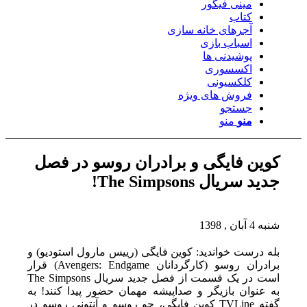
مینی فیگور
کتاب
آجرهای خانه سازی
اسباب بازی
پوشیدنی ها
اکسسوری
کلکسیونی
فروش های ویژه
جستجو
منو
منو
کوین فایگی و برادران روسو در فصل
جدید سریال The Simpsons!
شنبه 4 آبان , 1398
بله درست خواندید: کوین فایگی (رییس مارول استودیو) و
برادران روسو (کارگردانان Avengers: Endgame) قرار
است در یک قسمت از فصل جدید سریال The Simpsons
به عنوان بازیگر و صداپیشه مهمان حضور پیدا کنند! به
گفته TVLine کوین فایگی، جو روسو و آنتونی روسو در