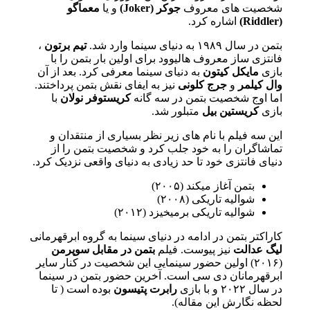
شخصیت های معروف
جوکر (Joker)
و یا
معماگو
(Riddler)
اشاره کرد.
بتمن در سال ۱۹۸۹ به دنیای سینما وارد شد.
تیم برتون
،
فانتزی ساز معروف هالیوود برای اولین بار بتمن را با
بازی
مایکل کیتون
به دنیای سینما معرفی کرد. بعد از آن
وال کیلمر
و
جرج کلونی
نیز به ایفای نقش بتمن پرداختند.
اما اوج شخصیت بتمن در سه گانه
کریستوفر نولان
با
بازی
کریستین بیل
متبلور شد.
این سه فیلم با نام های زیر نظر بسیاری از منتقدان و
تماشاگران را به خود جلب کرد و شخصیت بتمن را از
دنیای فانتزی خود تا حد زیادی به دنیای واقعی نزدیک کرد.
بتمن آغاز میکند (۲۰۰۵)
شوالیه تاریکی (۲۰۰۸)
شوالیه تاریکی برمیخیزد (۲۰۱۲)
کاراکتر بتمن در ادامه در دنیای سینما به گروه ابرقهرمانی
لیگ عدالت
نیز پیوست. فیلم
بتمن در مقابل سوپرمن
(۲۰۱۶) اولین حضور سینمایی این شخصیت در کنار سایر
ابرقهرمانان دی سی است. آخرین حضور بتمن در سینما
در سال ۲۰۲۲ و با بازی
رابرت پتیسون
بوده است ( تا
لحظه نگارش این مقاله).