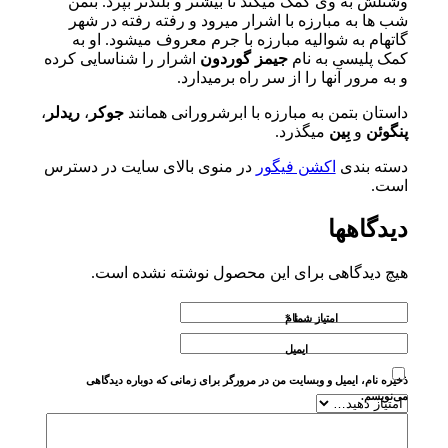
وشنلش به وی کمک میکند تا بیشتر و بلندتر بپرد. بتمن
شب ها به مبارزه با اشرار میرود و رفته رفته در شهر
گاتهام به شوالیه مبارزه با جرم معروف میشود. او به
کمک پلیسی به نام
جیمز گوردون
اشرار را شناسایی کرده
و به مرور آنها را از سر راه برمیدارد.
داستان بتمن به مبارزه با ابرشرورانی همانند
جوکر
،
ریدلر
،
پنگوئن
و
بِین
میگذرد.
دسته بندی
اکشن فیگور
در منوی بالای سایت در دسترس
است.
دیدگاهها
هیچ دیدگاهی برای این محصول نوشته نشده است.
امتیاز شما
نام
*
ایمیل
ذخیره نام، ایمیل و وبسایت من در مرورگر برای زمانی که دوباره دیدگاهی
می‌نویسم.