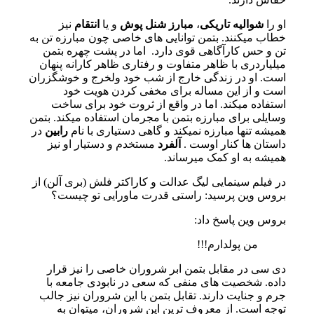
او را
شوالیه تاریکی
،
مبارز شنل پوش
و یا
انتقام
نیز
خطاب میکنند. بتمن توانایی های خاصی چون مبارزه تن به
تن و حس کارآگاهی قوی دارد.
اما در پشت چهره بتمن
میلیاردری با ظاهر متفاوت و رفتاری ظاهر کارانه پنهان
است. او در زندگی خارج از شب خود ولخرج و خوشگزران
است و از این مساله برای مخفی کردن هویت خود
استفاده میکند. اما در واقع از ثروت خود برای ساخت
وسایلی برای مبارزه بتمن با مجرمان استفاده میکند. بتمن
همیشه تنها مبارزه نمیکند و گاهی دستیاری با نام
رابین
در
داستان ها کنار اوست .
آلفرد
مستخدم و دستیار او نیز
همیشه به او کمک میرساند.
در فیلم سینمایی لیگ عدالت و کاراکتر فلش (بری آلن) از
بروس وین پرسید: راستی قدرت ماورایی تو چیست؟
بروس وین پاسخ داد:
من پولدارم!!!
دی سی در مقابل بتمن ابر شروران خاصی را نیز قرار
داده. شخصیت های منفی که سعی در نابودی جامعه با
جرم و جنایت دارند. تقابل بتمن با این شروران نیز جالب
توجه است. از معروف ترین این شروران، میتوان به