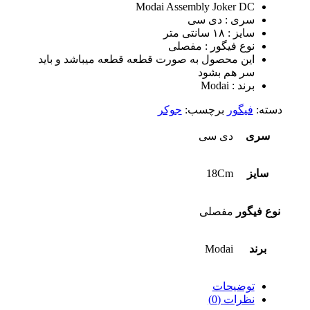
Modai Assembly Joker DC
سری : دی سی
سایز : ۱۸ سانتی متر
نوع فیگور : مفصلی
این محصول به صورت قطعه قطعه میباشد و باید
سر هم بشود
برند : Modai
دسته:
فیگور
برچسب:
جوکر
سری
دی سی
سایز
18Cm
نوع فیگور
مفصلی
برند
Modai
توضیحات
نظرات (0)