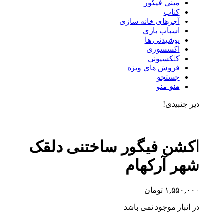
مینی فیگور
کتاب
آجرهای خانه سازی
اسباب بازی
پوشیدنی ها
اکسسوری
کلکسیونی
فروش های ویژه
جستجو
منو
منو
دیر جنبیدی!
اکشن فیگور ساختنی دلقک
شهر آرکهام
۱,۵۵۰,۰۰۰
تومان
در انبار موجود نمی باشد