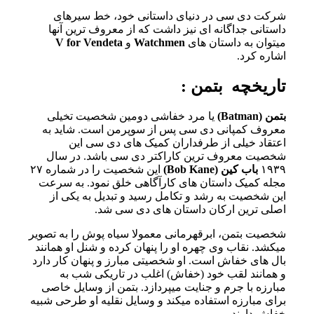
شرکت دی سی در دنیای داستانی خود، خط سیرهای
داستانی جداگانه ای نیز داشت که از معروف ترین آنها
میتوان به داستان های
Watchmen
و
V for Vendeta
اشاره کرد.
تاریخچه
بتمن :
بتمن (Batman)
یا مرد خفاشی دومین شخصیت تخیلی
معروف کمپانی دی سی پس از سوپرمن است. شاید به
اعتقاد خیلی از طرفداران کمیک های دی سی این
شخصیت معروف ترین کاراکتر دی سی باشد. در سال
۱۹۳۹
باب کین (Bob Kane)
این شخصیت را در شماره ۲۷
مجله کمیک داستان های کارآگاهی خلق نمود. به سرعت
این شخصیت به رشد و تکامل رسید و تبدیل به یکی از
اصلی ترین ارکان داستان های دی سی شد.
شخصیت بتمن، ابرقهرمانی معمولا سیاه پوش را به تصویر
میکشد. نقاب وی چهره او را پنهان کرده و شنل او همانند
بال های خفاش است. او شخصیتی مبارز و پنهان کار دارد
و همانند لقب خود (خفاش) اغلب در تاریکی شب به
مبارزه با جرم و جنایت میپردازد. بتمن از وسایل خاصی
برای مبارزه استفاده میکند و وسایل نقلیه او طرحی شبیه
خفاش دارند.