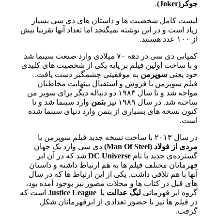
جوکر(Joker)
.
لیست کامل شخصیت ها و داستان های دی سی بسیار
زیاد است و در این نوشته نمیگنجد اما تعداد آنها تقریبا بیش
از ۱۰۰ عدد هستند.
کمپانی دی سی در دهه ۷۰ میلادی وارد صنعت سینما شد
و با ساخت اولین فیلم بر پایه یکی از شخصیت های کلیدی
خود یعنی
سوپرمن
به موفقیتی چشمگیر دست یافت.
فیلم سوپرمن با فروش و استقبال بینهایت مخاطبان
مواجه شد و تا سال ۱۹۸۳ دو دنباله دیگر برای سوپر من
ساخته شد. در سال ۱۹۸۹ نیز
بتمن
وارد سینما شد و تا
کنون نسخه های بسیاری از بتمن وارد دنیای سینما شده
است.
در سال ۲۰۱۳ با ساخت نسخه جدید فیلم سوپرمن یا
مردی از فولاد (Man Of Steel)
دی سی وارد یک جهان
گسترده‌ی جدید با نام
DC Universe
شد که در آن ابر
قهرمانان مختلف فیلم ها به هم ارتباط داشته و داستان
آنها با هم تلاقی داشت. یکی از این ارتباط ها که در سال
های قبل در کتاب ها و مجلات مصور نیز بوجود آمده بود،
گروه ابر قهرمانی
لیگ عدالت
یا
Justice League
است که
در فیلم ها نیز با حضور تعدادی از ابرقهرمانان شکل
گرفت.