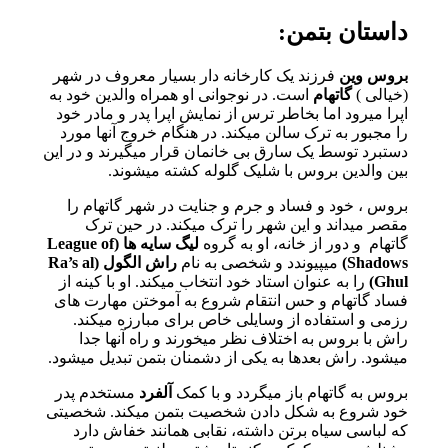
داستان بتمن:
بروس وین
فرزند یک کارخانه دار بسیار معروف در شهر
(خیالی )
گاتهام
است. در نوجوانی او همراه والدین خود به
اپرا میرود اما بخاطر ترس از نمایش اپرا پدر و مادر خود
را مجبور به ترک سالن میکند. در هنگام خروج آنها مورد
دستبرد توسط یک سارق بی خانمان قرار میگیرند و در این
بین والدین بروس با شلیک گلوله کشته میشوند.
بروس ، خود و فساد و جرم و جنایت در شهر گاتهام را
مقصر میداند و این شهر را ترک میکند. در حین ترک
گاتهام
و دور از خانه، او به گروه
لیگ سایه ها (League of
Shadows)
میپیوندد و شخصی به نام
راش الگول (Ra’s al
Ghul)
را به عنوان استاد خود انتخاب میکند. او با کینه از
فساد گاتهام و حس انتقام شروع به آموختن مهارت های
رزمی و استفاده از وسایلی خاص برای مبارزه میکند.
راش با بروس به اختلاف نظر میخورند و راه آنها جدا
میشود. راش بعدها به یکی از دشمنان بتمن تبدیل میشود.
بروس به گاتهام باز میگردد و با کمک
آلفرد
مستخدم پدر
خود شروع به شکل دادن شخصیت بتمن میکند. شخصیتی
که لباسی سیاه برتن داشته، نقابی همانند خفاش دارد