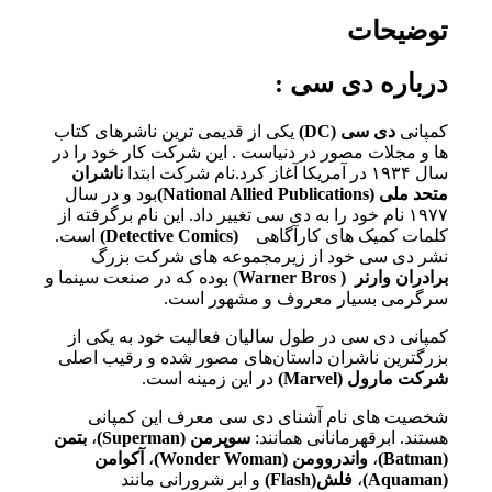
توضیحات
درباره دی سی :
کمپانی
دی سی (DC)
یکی از قدیمی ترین ناشرهای کتاب
ها و مجلات مصور در دنیاست . این شرکت کار خود را در
سال ۱۹۳۴ در آمریکا آغاز کرد.نام شرکت ابتدا
ناشران
متحد ملی
(National Allied Publications)
بود و در سال
۱۹۷۷ نام خود را به دی سی تغییر داد. این نام برگرفته از
کلمات کمیک های کارآگاهی
(Detective Comics)
است.
نشر دی سی خود از زیرمجموعه های شرکت بزرگ
برادران وارنر
( Warner Bros
) بوده که در صنعت سینما و
سرگرمی بسیار معروف و مشهور است.
کمپانی دی سی در طول سالیان فعالیت خود به یکی از
بزرگترین ناشران داستان‌های مصور شده و رقیب اصلی
شرکت مارول (Marvel)
در این زمینه است.
شخصیت های نام آشنای دی سی معرف این کمپانی
هستند. ابرقهرمانانی همانند:
سوپرمن (Superman)
،
بتمن
(Batman)
،
واندروومن (Wonder Woman)
،
آکوامن
(Aquaman)
،
فلش(Flash)
و ابر شرورانی مانند