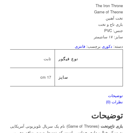
The Iron Throne
Game of Theone
تخت آهنین
بازی تاج و تخت
جنس: PVC
دسته:
دکوری
برچسب:
فانتزی
نوع فیگور
ثابت
سایز
17 cm
توضیحات
نظرات (0)
توضیحات
بازی تاج‌وتخت
(
Game of Thrones
) نام یک سریال تلویزیونی آمریکایی
به سبک خیال‌پردازی حماسی است که توسط دیوید بنیافو دی. بی.