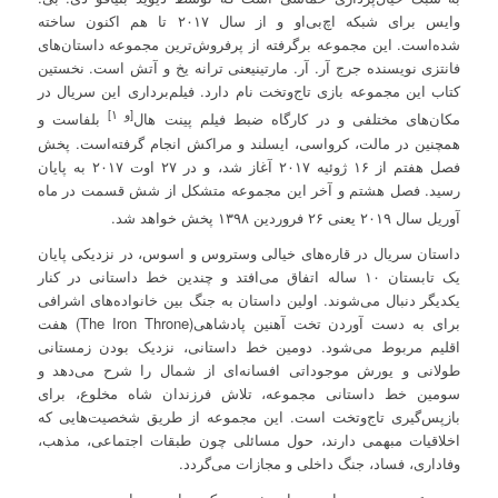
وایس برای شبکه اچ‌بی‌او و از سال ۲۰۱۷ تا هم اکنون ساخته
شده‌است. این مجموعه برگرفته از پرفروش‌ترین مجموعه داستان‌های
فانتزی نویسنده جرج آر. آر. مارتینیعنی
ترانه یخ و آتش
است. نخستین
کتاب این مجموعه
بازی تاج‌وتخت
نام دارد. فیلم‌برداری این سریال در
[و ۱]
مکان‌های مختلفی و در کارگاه ضبط فیلم پینت هال
بلفاست و
همچنین در مالت، کرواسی، ایسلند و مراکش انجام گرفته‌است. پخش
فصل هفتم از ۱۶ ژوئیه ۲۰۱۷ آغاز شد، و در ۲۷ اوت ۲۰۱۷ به پایان
رسید. فصل هشتم و آخر این مجموعه متشکل از شش قسمت در ماه
آوریل سال ۲۰۱۹ یعنی ۲۶ فروردین ۱۳۹۸ پخش خواهد شد.
داستان سریال در قاره‌های خیالی وستروس و اسوس، در نزدیکی پایان
یک تابستان ۱۰ ساله اتفاق می‌افتد و چندین خط داستانی در کنار
یکدیگر دنبال می‌شوند. اولین داستان به جنگ بین خانواده‌های اشرافی
برای به دست آوردن تخت آهنین پادشاهی(The Iron Throne) هفت
اقلیم مربوط می‌شود. دومین خط داستانی، نزدیک بودن زمستانی
طولانی و یورش موجوداتی افسانه‌ای از شمال را شرح می‌دهد و
سومین خط داستانی مجموعه، تلاش فرزندان شاه مخلوع، برای
بازپس‌گیری تاج‌وتخت است. این مجموعه از طریق شخصیت‌هایی که
اخلاقیات مبهمی دارند، حول مسائلی چون طبقات اجتماعی، مذهب،
وفاداری، فساد، جنگ داخلی و مجازات می‌گردد.