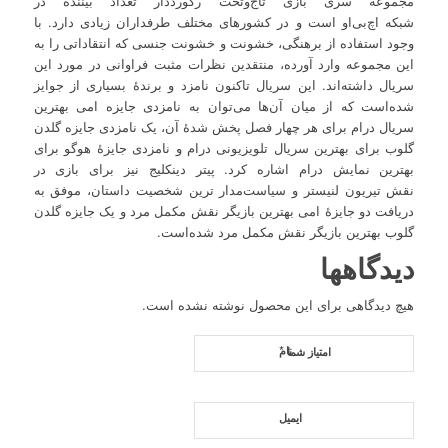
مجموعه سری بازی تاج‌وتخت
رکورددار تعداد بیننده در
شبکه اچ‌بی‌او است و در کشورهای مختلف طرفداران زیادی دارد. با
وجود استفاده از برهنگی، خشونت و خشونت جنسی که انتقاداتی را به
این مجموعه وارد آورده، منتقدین نظرات مثبت فراوانی در مورد این
سریال داشته‌اند. این سریال تاکنون نامزد و برندهٔ بسیاری از جوایز
شده‌است که از میان آن‌ها می‌توان به نامزدی جایزه امی بهترین
سریال درام برای هر چهار فصل پخش شدهٔ آن، یک نامزدی جایزه گلدن
گلوب برای بهترین سریال تلویزیونی درام و نامزدی جایزهٔ هوگو برای
بهترین نمایش درام اشاره کرد. پیتر دینکلیج نیز برای بازی در
نقش تیریون لنیستر و سیاست‌مدار ترین شخصیت داستان، موفق به
دریافت دو جایزهٔ امی بهترین بازیگر نقش مکمل مرد و یک جایزه گلدن
گلوب بهترین بازیگر نقش مکمل مرد شده‌است.
دیدگاهها
هیچ دیدگاهی برای این محصول نوشته نشده است.
*
نام
امتیاز شما
ایمیل