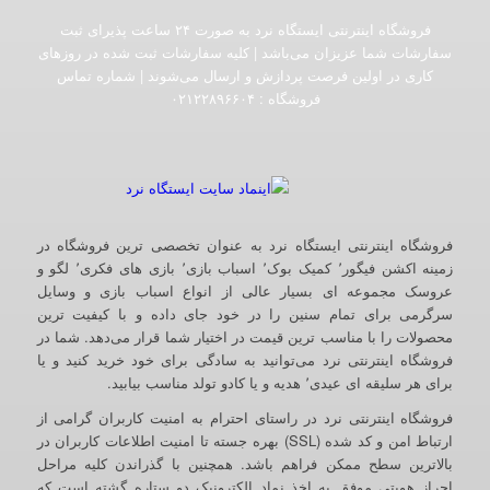
فروشگاه اینترنتی ایستگاه نرد به صورت ۲۴ ساعت پذیرای ثبت
سفارشات شما عزیزان می‌باشد | کلیه سفارشات ثبت شده در روزهای
کاری در اولین فرصت پردازش و ارسال می‌شوند | شماره تماس
فروشگاه :‌ ۰۲۱۲۲۸۹۶۶۰۴
فروشگاه اینترنتی ایستگاه نرد به عنوان تخصصی ترین فروشگاه در
زمینه اکشن فیگور٬ کمیک بوک٬ اسباب بازی٬ بازی های فکری٬ لگو و
عروسک مجموعه ای بسیار عالی از انواع اسباب بازی و وسایل
سرگرمی برای تمام سنین را در خود جای داده و با کیفیت ترین
محصولات را با مناسب ترین قیمت در اختیار شما قرار می‌دهد. شما در
فروشگاه اینترنتی نرد می‌توانید به سادگی برای خود خرید کنید و یا
برای هر سلیقه ای عیدی٬ هدیه و یا کادو تولد مناسب بیابید.
فروشگاه اینترنتی نرد در راستای احترام به امنیت کاربران گرامی از
ارتباط امن و کد شده (SSL) بهره جسته تا امنیت اطلاعات کاربران در
بالاترین سطح ممکن فراهم باشد. همچنین با گذراندن کلیه مراحل
احراز هویتی موفق به اخذ نماد الکترونیک دو ستاره گشته است که