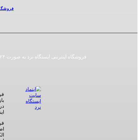
فروشگا
در
این
اط
ال