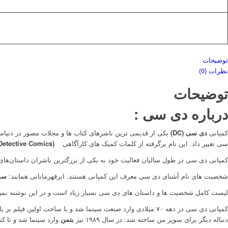
توضیحات
نظرات (0)
توضیحات
درباره دی سی :
کمپانی
دی سی (DC)
یکی از قدیمی ترین ناشرهای کتاب ها و مجلات مصور در دنیاست . این شرکت کار خود را 
سی تغییر داد. این نام برگرفته از کلمات کمیک های کارآگاهی
(Detective Comics)
کمپانی دی سی در طول سالیان فعالیت خود به یکی از بزرگترین ناشران داستان‌ه
شخصیت های نام آشنای دی سی معرف این کمپانی هستند. ابرقهرمانانی همانند:
سوپرم
لیست کامل شخصیت ها و داستان های دی سی بسیار زیاد است و در این نوشته نمیگنجد اما تعداد
کمپانی دی سی در دهه ۷۰ میلادی وارد صنعت سینما شد و با ساخت اولین فیلم بر پایه یکی از شخصیت های کلیدی خود یعنی
دنباله دیگر برای سوپر من ساخته شد. در سال ۱۹۸۹ نیز
بتمن
وارد سینما شد و تا ک