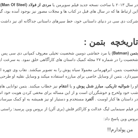
در سال ۲۰۱۳ با ساخت نسخه جدید فیلم سوپرمن یا
مردی از فولاد (Man Of Steel)
د
این ارتباط ها که در سال های قبل در کتاب ها و مجلات مصور نیز بوجود آمده بود، گ
شرکت دی سی در دنیای داستانی خود، خط سیرهای داستانی جداگانه ای نیز داشت که
تاریخچه
بتمن :
بتمن (Batman)
یا مرد خفاشی دومین شخصیت تخیلی معروف کمپانی دی سی پس از سو
شخصیت را در شماره ۲۷ مجله کمیک داستان های کارآگاهی خلق نمود. به سرعت این شخصیت به رشد و تکامل رسید و تبدیل به یکی از اصلی ترین ارکان داستان های دی سی شد.
شخصیت بتمن، ابرقهرمانی معمولا سیاه پوش را به تصویر میکشد. نقاب وی چهره او ر
میپردازد. بتمن از وسایل خاصی برای مبارزه استفاده میکند و وسایل نقلیه او طرحی
او را
شوالیه تاریکی
،
مبارز شنل پوش
و یا
انتقام
نیز خطاب میکنند. بتمن توانایی ها
شب خود ولخرج و خوشگزران است و از این مساله برای مخفی کردن هویت خود استفاده 
در داستان ها کنار اوست .
آلفرد
مستخدم و دستیار او نیز همیشه به او کمک میرساند
در فیلم سینمایی لیگ عدالت و کاراکتر فلش (بری آلن) از بروس وین پرسید: راست
بروس وین پاسخ داد:
من پولدارم!!!