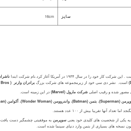
سایز
16cm
در سال ۱۹۳۴ در آمریکا آغاز کرد.نام شرکت ابتدا
ناشران
است.
نشر دی سی خود از زیرمجموعه های شرکت بزرگ
برادران وارنر
( Warner Bros
ای مصور شده و رقیب اصلی
شرکت مارول (Marvel)
در این زمینه است.
ن (Superman)
،
بتمن (Batman)
،
واندروومن (Wonder Woman)
،
آکوامن (Aquaman)
 آنها تقریبا بیش از ۱۰۰ عدد هستند.
سوپرمن
نون نسخه های بسیاری از بتمن وارد دنیای سینما شده است.