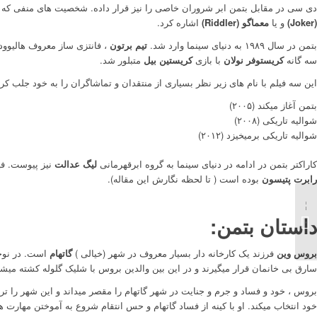
دی سی در مقابل بتمن ابر شروران خاصی را نیز قرار داده. شخصیت های منفی که س
(Joker)
و یا
معماگو (Riddler)
اشاره کرد.
بتمن در سال ۱۹۸۹ به دنیای سینما وارد شد.
تیم برتون
، فانتزی ساز معروف هالیوود ب
سه گانه
کریستوفر نولان
با بازی
کریستین بیل
متبلور شد.
این سه فیلم با نام های زیر نظر بسیاری از منتقدان و تماشاگران را به خود جلب کرد
بتمن آغاز میکند (۲۰۰۵)
شوالیه تاریکی (۲۰۰۸)
شوالیه تاریکی برمیخیزد (۲۰۱۲)
کاراکتر بتمن در ادامه در دنیای سینما به گروه ابرقهرمانی
لیگ عدالت
نیز پیوست. ف
رابرت پتیسون
بوده است ( تا لحظه نگارش این مقاله).
داستان بتمن:
اکشن فیگور کینگ شارک
بروس وین
فرزند یک کارخانه دار بسیار معروف در شهر (خیالی )
گاتهام
است. در نوجو
سارق بی خانمان قرار میگیرند و در این بین والدین بروس با شلیک گلوله کشته میشو
بروس ، خود و فساد و جرم و جنایت در شهر گاتهام را مقصر میداند و این شهر را تر
خود انتخاب میکند. او با کینه از فساد گاتهام و حس انتقام شروع به آموختن مهارت 