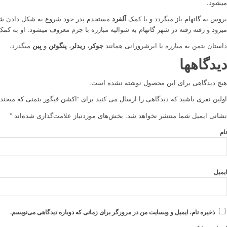
میشود.
بروس به گاتهام باز میگردد و با کمک
آلفرد
مستخدم پدر خود شروع به شکل دادن شخصیت
میرود و رفته رفته در شهر گاتهام به شوالیه مبارزه با جرم معروف میشود. او به کم
داستان بتمن به مبارزه با ابرشرورانی همانند
جوکر
،
ریدلر
،
پنگوئن
و
بِین
میگذرد.
دیدگاهها
هیچ دیدگاهی برای این محصول نوشته نشده است.
اولین نفری باشید که دیدگاهی را ارسال می کنید برای “اکشن فیگور بتمنی که میخندد
نشانی ایمیل شما منتشر نخواهد شد.
بخش‌های موردنیاز علامت‌گذاری شده‌اند
*
نام
ایمیل
ذخیره نام، ایمیل و وبسایت من در مرورگر برای زمانی که دوباره دیدگاهی می‌نویسم.