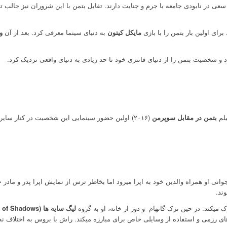
عی در نابودی جامعه با جرم و جنایت دارند. تقابل بتمن با این شروران نیز جال
رای اولین بار بتمن را با بازی
مایکل کیتون
به دنیای سینما معرفی کرد. بعد از آن
و
 و شخصیت بتمن را از دنیای فانتزی خود تا حد زیادی به دنیای واقعی نزدیک کرد.
یلم
بتمن در مقابل سوپرمن
(۲۰۱۶) اولین حضور سینمایی این شخصیت در کنار سایر ابرقهرمانان دی سی است. آخرین حضور بتمن در سینما در سال ۲۰۲۲ و با بازی
انی او همراه والدین خود به اپرا میرود اما بخاطر ترس از نمایش اپرا پدر و مادر 
ند.
ک میکند. در حین ترک گاتهام
و دور از خانه، او به گروه
لیگ سایه ها (League of Shadows)
های رزمی و استفاده از وسایلی خاص برای مبارزه میکند. راش با بروس به اختلاف نظ