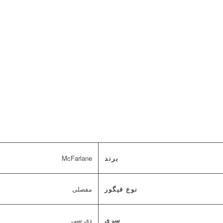
برند
McFarlane
نوع فیگور
مفصلی
سری
دی سی