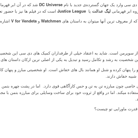
ی سی وارد یک جهان گسترده‌ی جدید با نام
DC Universe
شد که در آن ابر قهرمان
روه ابر قهرمانی
لیگ عدالت
یا
Justice League
است که در فیلم ها نیز با حضور ت
 از معروف ترین آنها میتوان به داستان های
Watchmen
و
V for Vendeta
اشاره 
پرمن است. شاید به اعتقاد خیلی از طرفداران کمیک های دی سی این شخصیت معر
ا پنهان کرده و شنل او همانند بال های خفاش است. او شخصیتی مبارز و پنهان کار
 شبیه خفاش دارند.
ی خاصی چون مبارزه تن به تن و حس کارآگاهی قوی دارد.
اما در پشت چهره بتمن می
میکند. اما در واقع از ثروت خود برای ساخت وسایلی برای مبارزه بتمن با مجرمان
.
ی قدرت ماورایی تو چیست؟