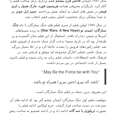
سال ۱۹۷۶ کمپانی
فاکس قرن بیستم
فیلم برداری برای ساخت فیلم را
آغاز کرد. بازیگران معروفی همانند
هریسون فورد،
مارک همیل
و
کری
فیشر
در نقش های اصلی به ایفای نقش پرداختند.
جیمز ارل جونز
نیز
به صدا پیشگی برای شخصیت اصلی منفی فیلم انتخاب شد.
در سال ۱۹۷۷ اولین فیلم از سری فیلم های جنگ ستارگان با نام
جنگ
ستارگان: امیدی نو (Star Wars: A New Hope)
به پرده سینماهای
آمریکا و سپس دنیا راه یافت. استقبال از این فیلم چنان گسترده و پر
طرفدار بود که در تاریخ سینما بدعت گزار سبک جدیدی از فروش فیلم
شد. فیلم رکوردهای فروش را بشدت جابجا کرد و در خلا بسیار بزرگی
در سبک علمی تخیلی آغازگر مجموعه ای موفق و تاریخی شد. در
فرهنگ عامه اصطلاحات داستان فیلم زبان به زبان میشد و فیلم تاثیری
بسیار از بابت اجتماعی در بین مردم داشت.
“May Be the Force be with You.”
“باشد که نیرو (حس نیرو ) همراه تو باشد.
این معروف ترین جمله در فیلم جنگ ستارگان است.
موفقیت فیلم اول جنگ ستارگان آنچنان چشم گیر بود که ادامه های آن
بسرعت در دست ساخت قرار گرفت. جرج لوکاس ادامه فیلم را
بصورت
تریلوژی یا سه گانه
ادامه داد و در ادامه تصمیم به ساخت پیش