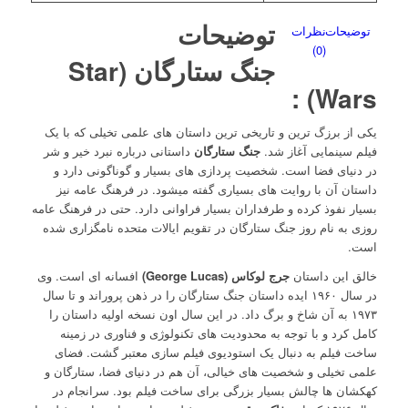
توضیحات
توضیحات
نظرات
(0)
جنگ ستارگان (Star
Wars) :
یکی از برزگ ترین و تاریخی ترین داستان های علمی تخیلی که با یک
فیلم سینمایی آغاز شد.
جنگ ستارگان
داستانی درباره نبرد خیر و شر
در دنیای فضا است. شخصیت پردازی های بسیار و گوناگونی دارد و
داستان آن با روایت های بسیاری گفته میشود. در فرهنگ عامه نیز
بسیار نفوذ کرده و طرفداران بسیار فراوانی دارد. حتی در فرهنگ عامه
روزی به نام روز جنگ ستارگان در تقویم ایالات متحده نامگزاری شده
است.
خالق این داستان
جرج لوکاس (George Lucas)
افسانه ای است. وی
در سال ۱۹۶۰ ایده داستان جنگ ستارگان را در ذهن پروراند و تا سال
۱۹۷۳ به آن شاخ و برگ داد. در این سال اون نسخه اولیه داستان را
کامل کرد و با توجه به محدودیت های تکنولوژی و فناوری در زمینه
ساخت فیلم به دنبال یک استودیوی فیلم سازی معتبر گشت. فضای
علمی تخیلی و شخصیت های خیالی، آن هم در دنیای فضا، ستارگان و
کهکشان ها چالش بسیار بزرگی برای ساخت فیلم بود. سرانجام در