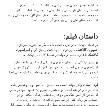
در ادامه مجموعه های بسیار زیادی در قالب کتاب، کتاب مصور،
انیمیشن، سریال تلویزیونی و فیلم های سینمایی با اقتباس از این
مجموعه ساخته شد. تا همین لحظه نیز جنگ ستارگان مجموعه ای زنده
است و داستان های زیادی پیرامون آن خلق میشود.
داستان فیلم:
در فضای کهکشان دو قدرت اصلی با همدیگر به مبارزه میپردازند.
جمهوری گالاکتیک
با رویکردی دموکراتیک و صلح گرا و
امپراطوری
گالاکتیک
با قدرت طلبی و خواستار تسلط کامل بر کهکشان.
پرنسس لیا
یکی از اعضای جمهوری در یکی از درگیری ها به اسارت
امپراطوری در می آید. او پیام تصویری را در یک ربات کوچک پنهان
کرده و آن را به همراه یک ربات دیگر برای درخواست کمک به دل فضا
میفرستد.
لوک اسکای واکر
جوانی است که مشغول به جمع آوری و تعمیر ربات
های خراب و قراضه است. او به همراه عمو و زن عموی خود در سیاره
ای به دور از آتش جنگ بین دو قدرت فضایی زندگی میکند. او در
جستجو بین ربات های قراضه بصورت اتفاقی به همان ربات های
پرنسس لیا برخورد میکند که به سیاره او رسیده اند. پیام پرنسس لیا