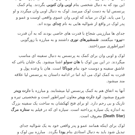
این بود که به دنبال شخصی بنام
اوبی وان کنوبی
بگردند. پیام کمک
پرنسس لیا به دست لوک میرسد. لوک به دنبال اوبی وان میگردد و او
را می یابد. لوک در میابد که اوبی وان عموی واقعی اوست و عمو و
پدر لوک در واقع از شوالیه هایی به نام
جِدای
بوده اند.
جدای ها مبارزینی شجاع با قدرت های خاصی بودند که به آن قدرت
«
نیرو
» میگفتند.
شمشیرهای نوری
داشتند و به مبارزه با زورگویی
امپراطوری میپرداختند.
لوک و اوبی وان برای کمک به پرنسس به دنبال سفینه ای مناسب
میگردند. در این بین لوک با
هان سولو
اشنا میشود. یک خلبان یاغی که
عاشق سفینه و دوست خود بنام
چوباکا
است. هان با وعده پول و
قدرت به کمک لوک می آید اما در ادامه داستان به پرنسس لیا علاقه
مند میشود.
آنها به اتفاق هم به کمک پرنسس لیا میشتابند. و مبارزه با
دارت ویدر
شروع میشود.
لرد دارت ویدر
معاون امپراطور است و شخصیتی تیره و
تاریک و بی رحم دارد. او برای فتح کهکشان به ساخت یک سفینه بزرگ
به اندازه یک سیاره پرداخته است. سیاره ای که در فیلم به
ستاره مرگ
(Death Star)
معروف است.
لوک برای اینکه همانند عمو و پدر واقعی خود به یک شوالیه جدای
تبدیل شود باید به دنبال استادی بنام
یودا
بگردد.
مبارزه بین لوک و