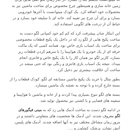
زمین خانه سازی و همینطور چرخ مخصوص برای ساخت ماشین نیز به
محصولات خود اضافه کرد. یک کودک میتوانست با آجرها خودرویی
بسازد و برای آن چرخ نیز تعبیه کند. خانه ای با سلیقه خود بسازد و در
حیاط آن از درخت های لگویی استفاده کند.
این ابتکار چنان پیشرفت کرد که کم کم خود کمپانی لگو دست به
ساخت پکیج هایی از لگو زد که در داخل یک پکیج قطعات مخصوصی
برای ساخت یک اسباب بازی خاص بود. همانند کسی که یک ماکت
حرفه ای از یک خودرو یا یک هواپیما را با سرهم کردن قطعات ریز
بسازد، کاربر لگو نیز همان کار را با یک پکیج خاص و فانتزی انجام
میداد. نتیجه یک اسباب بازی فانتزی و رنگی بود که حتی میشد در
ساخت آن خلاقیت بیشتری نیز دخیل کرد.
بطور مثال با خرید یک پکیج ماشین مسابقه ای لگو، کودک قطعات را از
بسته خارج کرده و با توجه به نقشه یک ماشین میسازد.
بسته های لگو تنوع بسیاری پیدا کردند و از خانه و ماشین تا هواپیما و
سفینه های فضایی و یا کشتی نیز محصول تولید شد.
در ادامه لگو دست به ساخت آدمک هایی زد که به
مینی فیگورهای
لگو
معروف شدند. این آدمک ها شخصیت های متفاوتی داشتند و در
مرور زمان مشاغل مختلف نیز به آنها اضافه شدند. آدمک های پلیس،
آتش نشان، پزشک، کشاورز و … .