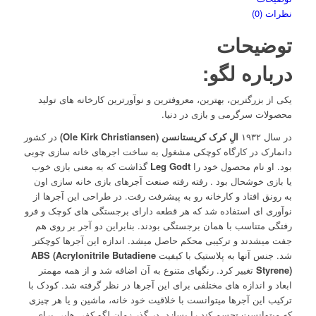
نظرات (0)
توضیحات
درباره لگو:
یکی از بزرگترین، بهترین، معروفترین و نوآورترین کارخانه های تولید
محصولات سرگرمی و بازی در دنیا.
در سال ۱۹۳۲
الِ کرک کریستانسن (Ole Kirk Christiansen)
در کشور
دانمارک در کارگاه کوچکی مشغول به ساخت اجرهای خانه سازی چوبی
بود. او نام محصول خود را
Leg Godt
گذاشت که به معنی بازی خوب
یا بازی خوشحال بود . رفته رفته صنعت آجرهای بازی خانه سازی اون
به رونق افتاد و کارخانه رو به پیشرفت رفت. در طراحی این آجرها از
نوآوری ای استفاده شد که هر قطعه دارای برجستگی های کوچک و فرو
رفتگی متناسب با همان برجستگی بودند. بنابراین دو آجر بر روی هم
جفت میشدند و ترکیبی محکم حاصل میشد. اندازه این آجرها کوچکتر
شد. جنس آنها به پلاستیک با کیفیت
ABS (Acrylonitrile Butadiene
Styrene)
تغییر کرد. رنگهای متنوع به آن اضافه شد و از همه مهمتر
ابعاد و اندازه های مختلفی برای این آجرها در نظر گرفته شد. کودک با
ترکیب این آجرها میتوانست با خلاقیت خود خانه، ماشین و یا هر چیزی
که میتوانست تجسم کند را بسازد. در گذر زمان لگو کفی هایی برای