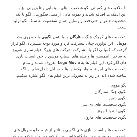
با خلاقیت های کمپانی لگو شخصیت های سینمایی و تلوزیونی نیز به
این آدمک ها اضافه شدند و نمونه هایی از مینی فیگورهای لگو با یک
شخصیت خاص و حتی فضا و وسایل همان شخصیت به سبک لگو تولید
شدند.
شخصیت های کوچک
جنگ ستارگان
و
یا
بتمن لگویی
با خودروی ب
ت
موبیل
. این نوآوری چنان پیشرفت کرد و مورد توجه مشتریان لگو قرار
گرفت که کمپانی لگو با مشارکت شرکت های بزرگ فیلم سازی شروع
به ساختن انیمیشن ها و فیلم های استاپ موشن با خود اسباب بازی
های لگو کرد. این فیلم ها به
Lego Movie
معروف شدند و تمام
شخصیت های این فیلم ها، لوکیشن ها و وسایل داخل فیلم از لگو
ساخته شده اند. در زیر به معروف ترین فیلم های لگو اشاره میکنیم.
لگو مووی
لگوی جنگ ستارگان
لگوی بتمن
لگوی شخصیت های دی سی
لگوی ایندیانا جونز
لگوی شخصیت های مارول
شخصیت ها و اسباب بازی های لگویی با تاثیر از فیلم ها و سریال های
تلوزیونی توانستند حتی جایگاه خاصی بین کلکسیونر های علاقه مند به