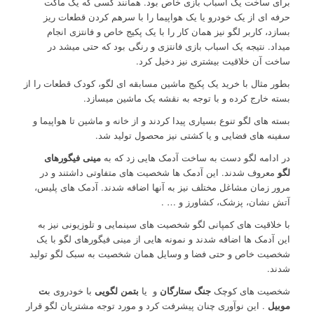
برای ساخت یک اسباب بازی خاص بود. همانند کسی که یک ماکت
حرفه ای از یک خودرو یا یک هواپیما را با سرهم کردن قطعات ریز
بسازد، کاربر لگو نیز همان کار را با یک پکیج خاص و فانتزی انجام
میداد. نتیجه یک اسباب بازی فانتزی و رنگی بود که حتی میشد در
ساخت آن خلاقیت بیشتری نیز دخیل کرد.
بطور مثال با خرید یک پکیج ماشین مسابقه ای لگو، کودک قطعات را از
بسته خارج کرده و با توجه به نقشه یک ماشین میسازد.
بسته های لگو تنوع بسیاری پیدا کردند و از خانه و ماشین تا هواپیما و
سفینه های فضایی و یا کشتی نیز محصول تولید شد.
در ادامه لگو دست به ساخت آدمک هایی زد که به
مینی فیگورهای
لگو
معروف شدند. این آدمک ها شخصیت های متفاوتی داشتند و در
مرور زمان مشاغل مختلف نیز به آنها اضافه شدند. آدمک های پلیس،
آتش نشان، پزشک، کشاورز و … .
با خلاقیت های کمپانی لگو شخصیت های سینمایی و تلوزیونی نیز به
این آدمک ها اضافه شدند و نمونه هایی از مینی فیگورهای لگو با یک
شخصیت خاص و حتی فضا و وسایل همان شخصیت به سبک لگو تولید
شدند.
شخصیت های کوچک
جنگ ستارگان
و
یا
بتمن لگویی
با خودروی ب
ت
موبیل
. این نوآوری چنان پیشرفت کرد و مورد توجه مشتریان لگو قرار