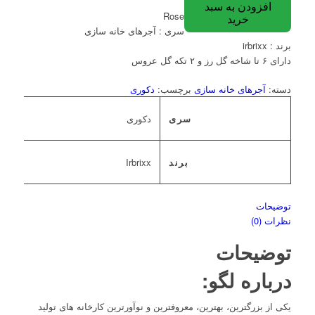
افزودن به سبد
Rose
خرید
سری : آجرهای خانه سازی
برند : irbrixx
دارای ۶ تا شاخه گل رز و ۲ تکه گل عروس
دسته:
آجرهای خانه سازی
برچسب:
دکوری
سری
دکوری
برند
Irbrixx
توضیحات
نظرات (0)
توضیحات
درباره لگو:
یکی از بزرگترین، بهترین، معروفترین و نوآورترین کارخانه های تولید