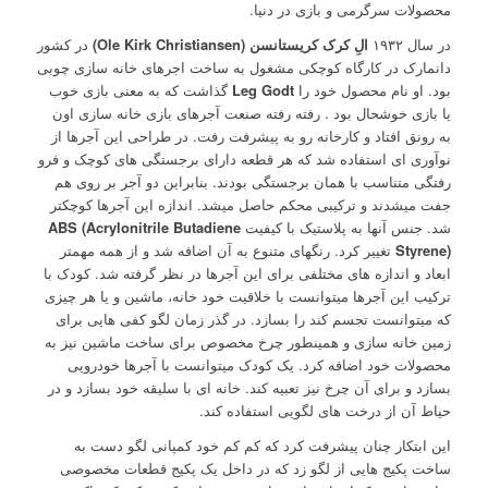
محصولات سرگرمی و بازی در دنیا.
در سال ۱۹۳۲
الِ کرک کریستانسن (Ole Kirk Christiansen)
در کشور
دانمارک در کارگاه کوچکی مشغول به ساخت اجرهای خانه سازی چوبی
بود. او نام محصول خود را
Leg Godt
گذاشت که به معنی بازی خوب
یا بازی خوشحال بود . رفته رفته صنعت آجرهای بازی خانه سازی اون
به رونق افتاد و کارخانه رو به پیشرفت رفت. در طراحی این آجرها از
نوآوری ای استفاده شد که هر قطعه دارای برجستگی های کوچک و فرو
رفتگی متناسب با همان برجستگی بودند. بنابراین دو آجر بر روی هم
جفت میشدند و ترکیبی محکم حاصل میشد. اندازه این آجرها کوچکتر
شد. جنس آنها به پلاستیک با کیفیت
ABS (Acrylonitrile Butadiene
Styrene)
تغییر کرد. رنگهای متنوع به آن اضافه شد و از همه مهمتر
ابعاد و اندازه های مختلفی برای این آجرها در نظر گرفته شد. کودک با
ترکیب این آجرها میتوانست با خلاقیت خود خانه، ماشین و یا هر چیزی
که میتوانست تجسم کند را بسازد. در گذر زمان لگو کفی هایی برای
زمین خانه سازی و همینطور چرخ مخصوص برای ساخت ماشین نیز به
محصولات خود اضافه کرد. یک کودک میتوانست با آجرها خودرویی
بسازد و برای آن چرخ نیز تعبیه کند. خانه ای با سلیقه خود بسازد و در
حیاط آن از درخت های لگویی استفاده کند.
این ابتکار چنان پیشرفت کرد که کم کم خود کمپانی لگو دست به
ساخت پکیج هایی از لگو زد که در داخل یک پکیج قطعات مخصوصی