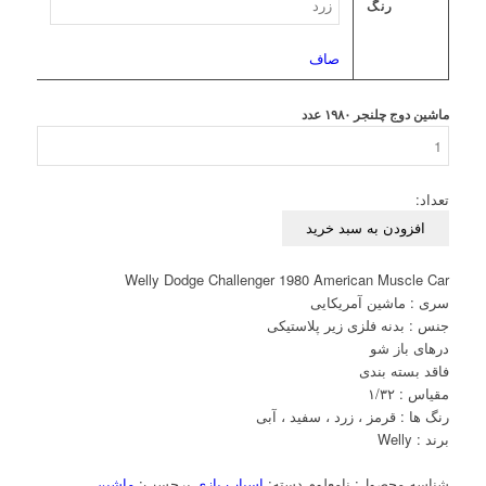
رنگ
صاف
ماشین دوج چلنجر ۱۹۸۰ عدد
تعداد:
افزودن به سبد خرید
Welly Dodge Challenger 1980 American Muscle Car
سری : ماشین آمریکایی
جنس : بدنه فلزی زیر پلاستیکی
درهای باز شو
فاقد بسته بندی
مقیاس : ۱/۳۲
رنگ ها : قرمز ، زرد ، سفید ، آبی
برند : Welly
شناسه محصول:
نامعلوم
دسته:
اسباب بازی
برچسب:
ماشین