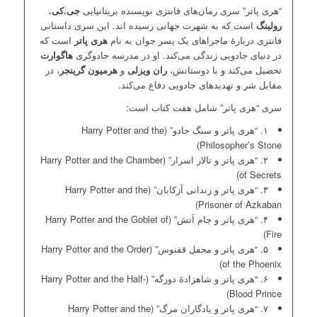
“هری پاتر” سری رمان‌های فانتزی نویسنده بریتانیایی
جی.کی.
رولینگ
است که به شهرت جهانی رسیده اند. این سری داستانی
فانتزی دربارهٔ ماجراهای یک پسر جوان به نام
هری پاتر
است که
در دنیای جادویی زندگی می‌کند. او در مدرسه جادوگری
هاگوارت
تحصیل می‌کند و با دوستانش،
ران ویزلی
و
هرمیون گرینجر
، در
مقابل شر و تهدیدهای جادویی دفاع می‌کند.
سری “هری پاتر” شامل هفت کتاب است:
۱. “هری پاتر و سنگ جادو” (Harry Potter and the
Philosopher’s Stone)
۲. “هری پاتر و تالار اسرار” (Harry Potter and the Chamber
of Secrets)
۳. “هری پاتر و زندانی آزکابان” (Harry Potter and the
Prisoner of Azkaban)
۴. “هری پاتر و جام آتش” (Harry Potter and the Goblet of
Fire)
۵. “هری پاتر و محفل ققنوس” (Harry Potter and the Order
of the Phoenix)
۶. “هری پاتر و شاهزادهٔ دورگه” (Harry Potter and the Half-
Blood Prince)
۷. “هری پاتر و یادگاران مرگ” (Harry Potter and the