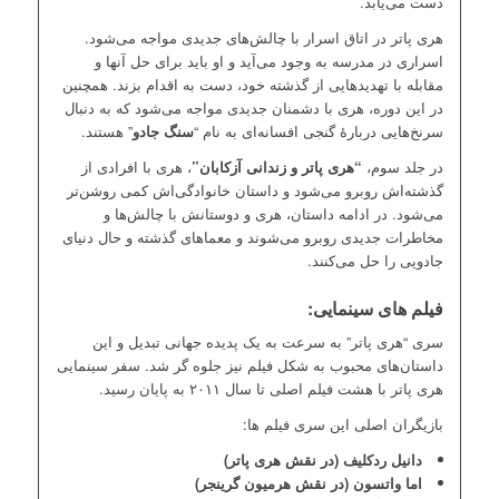
دست می‌یابد.
هری پاتر در اتاق اسرار با چالش‌های جدیدی مواجه می‌شود.
اسراری در مدرسه به وجود می‌آید و او باید برای حل آنها و
مقابله با تهدیدهایی از گذشته خود، دست به اقدام بزند. همچنین
در این دوره، هری با دشمنان جدیدی مواجه می‌شود که به دنبال
سرنخ‌هایی دربارهٔ گنجی افسانه‌ای به نام “
سنگ جادو
” هستند.
در جلد سوم،
“هری پاتر و زندانی آزکابان”
، هری با افرادی از
گذشته‌اش روبرو می‌شود و داستان خانوادگی‌اش کمی روشن‌تر
می‌شود. در ادامه داستان، هری و دوستانش با چالش‌ها و
مخاطرات جدیدی روبرو می‌شوند و معماهای گذشته و حال دنیای
جادویی را حل می‌کنند.
فیلم های سینمایی:
سری “هری پاتر” به سرعت به یک پدیده جهانی تبدیل و این
داستان‌های محبوب به شکل فیلم نیز جلوه گر شد. سفر سینمایی
هری پاتر با هشت فیلم اصلی تا سال ۲۰۱۱ به پایان رسید.
بازیگران اصلی این سری فیلم ها:
دانیل ردکلیف (در نقش هری پاتر)
اما واتسون (در نقش هرمیون گرینجر)