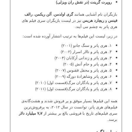
روپرت گرینت (در نقش ران ویزلی)
بازیگران نام آشنایی همانند
گری اولدمن
،
آلن ریکمن
،
رالف
فینس
و
ریچارد هریس
نیز در لیست بازیگران سری فیلم های
هری پاتر به چشم می آیند.
در زیر، لیست این فیلم‌ها به ترتیب انتشار آورده شده است:
۱. هری پاتر و سنگ جادو (۲۰۰۱)
۳. هری پاتر و تالار اسرار (۲۰۰۲)
۳. هری پاتر و زندانی آزکابان (۲۰۰۴)
۴. هری پاتر و جام آتش (۲۰۰۵)
۵. هری پاتر و محفل ققنوس (۲۰۰۷)
۶. هری پاتر وشاهزادهٔ دورگه (۲۰۰۹)
۷. هری پاتر و یادگاران مرگ(قسمت اول) (۲۰۱۰)
۸. هری پاتر و یادگاران مرگ(قسمت اول) (۲۰۱۱)
همه این فیلم‌ها بسیار موفق و پر فروش شدند و هشت‌گانه‌ی
فیلم‌های هری پاتر، توانست در سال ۲۰۱۲، به پرفروش‌ترین
سری فیلم‌های تاریخ با فروشی بالغ بر بیشتر از
۷٫۷ میلیارد دلار
برسد.
درباره لگو: