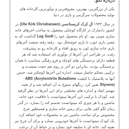
یکی از بزرگترین، بهترین، معروفترین و نوآورترین کارخانه های
تولید محصولات سرگرمی و بازی در دنیا.
در سال ۱۹۳۲
الِ کرک کریستانسن (Ole Kirk Christiansen)
در
کشور دانمارک در کارگاه کوچکی مشغول به ساخت اجرهای خانه
سازی چوبی بود. او نام محصول خود را
Leg Godt
گذاشت که به
معنی بازی خوب یا بازی خوشحال بود . رفته رفته صنعت آجرهای
بازی خانه سازی اون به رونق افتاد و کارخانه رو به پیشرفت
رفت. در طراحی این آجرها از نوآوری ای استفاده شد که هر
قطعه دارای برجستگی های کوچک و فرو رفتگی متناسب با همان
برجستگی بودند. بنابراین دو آجر بر روی هم جفت میشدند و
ترکیبی محکم حاصل میشد. اندازه این آجرها کوچکتر شد. جنس
آنها به پلاستیک با کیفیت
ABS (Acrylonitrile Butadiene
Styrene)
تغییر کرد. رنگهای متنوع به آن اضافه شد و از همه
مهمتر ابعاد و اندازه های مختلفی برای این آجرها در نظر گرفته
شد. کودک با ترکیب این آجرها میتوانست با خلاقیت خود خانه،
ماشین و یا هر چیزی که میتوانست تجسم کند را بسازد. در گذر
زمان لگو کفی هایی برای زمین خانه سازی و همینطور چرخ
مخصوص برای ساخت ماشین نیز به محصولات خود اضافه کرد.
یک کودک میتوانست با آجرها خودرویی بسازد و برای آن چرخ نیز
تعبیه کند. خانه ای با سلیقه خود بسازد و در حیاط آن از درخت