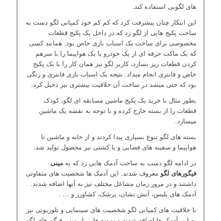
های لگویی استفاده کند.
این ابتکار چنان پیشرفت کرد که کم کم خود کمپانی لگو دست به
ساخت پکیج هایی از لگو زد که در داخل یک پکیج قطعات
مخصوصی برای ساخت یک اسباب بازی خاص بود. همانند کسی
که یک ماکت حرفه ای از یک خودرو یا یک هواپیما را با سرهم
کردن قطعات ریز بسازد، کاربر لگو نیز همان کار را با یک پکیج
خاص و فانتزی انجام میداد. نتیجه یک اسباب بازی فانتزی و رنگی
بود که حتی میشد در ساخت آن خلاقیت بیشتری نیز دخیل کرد.
بطور مثال با خرید یک پکیج ماشین مسابقه ای لگو، کودک
قطعات را از بسته خارج کرده و با توجه به نقشه یک ماشین
میسازد.
بسته های لگو تنوع بسیاری پیدا کردند و از خانه و ماشین تا
هواپیما و سفینه های فضایی و یا کشتی نیز محصول تولید شد.
در ادامه لگو دست به ساخت آدمک هایی زد که به
مینی
فیگورهای لگو
معروف شدند. این آدمک ها شخصیت های متفاوتی
داشتند و در مرور زمان مشاغل مختلف نیز به آنها اضافه شدند.
آدمک های پلیس، آتش نشان، پزشک، کشاورز و … .
با خلاقیت های کمپانی لگو شخصیت های سینمایی و تلوزیونی نیز
به این آدمک ها اضافه شدند و نمونه هایی از مینی فیگورهای لگو