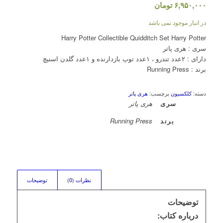
۶,۹۵۰,۰۰۰
تومان
در انبار موجود نمی باشد
Harry Potter Collectible Quidditch Set Harry Potter
سری : هری پاتر
دارای : ۲عدد تندرو ، ۱عدد توپ بازدارنده و ۱عدد گلدن اسنیچ
برند : Running Press
دسته:
کلکسیون
برچسب:
هری پاتر
سری
هری پاتر
برند
Running Press
نظرات (0)
توضیحات
توضیحات
درباره کتاب: