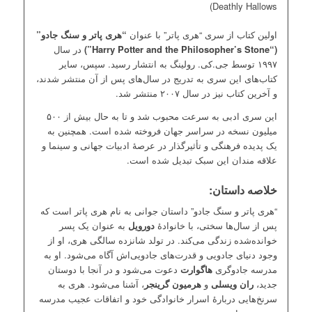
Deathly Hallows)
اولین کتاب از سری “هری پاتر” با عنوان
“هری پاتر و سنگ جادو”
(“Harry Potter and the Philosopher’s Stone”)
در سال
۱۹۹۷ توسط جی.کی. رولینگ به انتشار رسید. سپس، سایر
کتاب‌های این سری به تدریج در سال‌های پس از آن منتشر شدند،
و آخرین کتاب نیز در سال ۲۰۰۷ منتشر شد.
این سری ادبی به سرعت محبوب شد و تا به حال بیش از ۵۰۰
میلیون نسخه در سراسر جهان فروخته شده است. همچنین به
یک پدیده فرهنگی و تأثیرگذار در عرصهٔ ادبیات جهانی و سینما و
علاقه مندان این سبک تبدیل شده است.
خلاصه داستان:
“هری پاتر و سنگ جادو” داستان جوانی به نام هری پاتر است که
پس از سال‌ها سختی، با خانوادهٔ
دورویل
به عنوان یک پسر
خوانده‌شده زندگی می‌کند. در تولد شانزده سالگی هری، او از
وجود دنیای جادویی و قدرت‌های جادویی‌اش آگاه می‌شود. او به
مدرسه جادوگری
هاگوارت
دعوت می‌شود و در آنجا با دوستان
جدید،
ران ویسلی
و
هرمیون گرینجر
، آشنا می‌شود. هری به
سرنخ‌هایی دربارهٔ اسرار خانوادگی خود و اتفاقات عجیب مدرسه