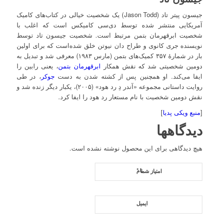
جیسون پیتر تاد (
Jason Todd
) یک شخصیت خیالی در کتاب‌های کامیک
آمریکایی منتشر شده توسط دی‌سی کامیکس است که اغلب با
شخصیت ابرقهرمان بتمن مرتبط است. شخصیت
جیسون تاد
توسط
نویسنده جری کانوی و طراح دان نیوتن خلق شده‌است که برای اولین
بار در شمارهٔ ۳۵۷ کمیک‌های بتمن (مارس ۱۹۸۳) معرفی شد و تبدیل به
دومین شخصیتی شد که نقش همکار
ابرقهرمان بتمن
، یعنی
رابین
را
ایفا می‌کند. او همچنین پس از کشته شدن به دست
جوکر
، در طی
روایت داستانی مجموعه «آندر دِ رد هود» (۲۰۰۵)، یکبار دیگر زنده شد و
نقش دومین شخصیت با نام مستعار رد هود را ایفا کرد.
[
منبع ویکی پدیا
]
دیدگاهها
هیچ دیدگاهی برای این محصول نوشته نشده است.
*
نام
امتیاز شما
ایمیل