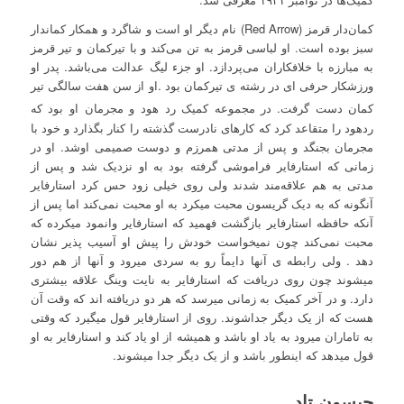
کمان‌دار قرمز (
Red Arrow
) نام دیگر او است و شاگرد و همکار کماندار
سبز بوده است. او لباسی قرمز به تن می‌کند و با تیرکمان و تیر قرمز
به مبارزه با خلافکاران می‌پردازد. او جزء لیگ عدالت می‌باشد. پدر او
ورزشکار حرفی ای در رشته ی تیرکمان بود .او از سن هفت سالگی تیر
کمان دست گرفت.
در مجموعه کمیک رد هود و مجرمان او بود که
ردهود را متقاعد کرد که کارهای نادرست گذشته را کنار بگذارد و خود با
مجرمان بجنگد و پس از مدتی همرزم و دوست صمیمی اوشد. او در
زمانی که استارفایر فراموشی گرفته بود به او نزدیک شد و پس از
مدتی به هم علاقه‌مند شدند ولی روی خیلی زود حس کرد استارفایر
آنگونه که به دیک گریسون محبت میکرد به او محبت نمی‌کند اما پس از
آنکه حافظه استارفایر بازگشت فهمید که استارفایر وانمود میکرده که
محبت نمی‌کند چون نمیخواست خودش را پیش او آسیب پذیر نشان
دهد . ولی رابطه ی آنها دایماً رو به سردی میرود و آنها از هم دور
میشوند چون روی دریافت که استارفایر به نایت وینگ علاقه بیشتری
دارد. و در آخر کمیک به زمانی میرسد که هر دو دریافته اند که وقت آن
هست که از یک دیگر جداشوند. روی از استارفایر قول میگیرد که وقتی
به تاماران میرود به یاد او باشد و همیشه از او یاد کند و استارفایر به او
قول میدهد که اینطور باشد و از یک دیگر جدا میشوند.
جیسون تاد