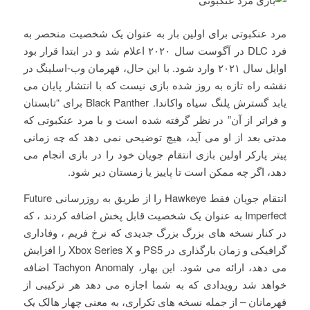
مرد عنکبوتی برای اولین بار به عنوان یک شخصیت منحصر به
فرد DLC در آگوست سال ۲۰۲۰ اعلام شد و در ابتدا قرار بود
اوایل سال ۲۰۲۱ وارد شود. با این حال، قهرمان وب-اسلینگ در
نقشه راه تازه به روز شده بازی نیست که با انتشار پایان می
یابد گسترش پلنگ سیاه واکاندا. Black Panther برای “تابستان
و فراتر از آن” در نظر گرفته شده است و با مرد عنکبوتی که
مدتی بعد از او می آید، هیچ توضیحی نمی دهد که چه زمانی
پیتر پارکر اولین بازی انتقام جویان خود را در بازی انجام می
دهد، اگر چه ممکن است تا پاییز یا زمستان دیر شود.
انتقام جویان فقط Hawkeye را از طریق به روزرسانی Future
Imperfect به عنوان یک شخصیت قابل پخش اضافه کردند ، که
در کنار نسخه های بزرگ بزرگ جدیدی که نرخ فریم ، وفاداری
گرافیکی و زمان بارگذاری در PS5 و Xbox Series X را افزایش
می دهد، ارائه می شود. این بهار، Tachyon Anomaly اضافه
خواهد شد رویدادی که به شما اجازه می دهد هر ترکیبی از
قهرمانان – از جمله نسخه های تکراری، به معنی چهار هالک یک