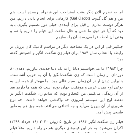
اما به نظرم الان دیگر وقت استراحت این فرنچایز رسیده است. هم
من و هم گل گدوت (Gal Gadot) کارهایی برای انجام دادن داریم. من
هرگز دوست ندارم از قبل برای آینده‌ی خیلی دور تصمیم بگیرم. باید
دید که آیا هر دوی ما حس و حال ساخت این فیلم را داریم یا نه، و
وقتی آن لحظه فرا می‌رسد، آن را بسازیم.
جنکینز قبل از این در یک مصاحبه‌ دیگر در مراسم کامیک کان برزیل در
رابطه با انتخاب سال ۱۹۸۴ برای فیلم زن شگفت انگیز و اهمیتش گفته
بود:
چرا ۱۹۸۴؟ ما می‌خواستیم دیانا را به یک دنیا جدیدی بیاوریم. دهه‌ی ۸۰
دوره‌ای از زمان است که زن شگفت‌انگیز با آن به خوبی آشناست.
بنابراین دیدن او در آن زمان بسیار عالی بود. اما مهمتر از همه، این به
نوعی اوج تمدن غربی و موفقیت جهان بوده است که همه ما داریم بعد
از آن زندگی می‌کنیم. من کنجکاو بودم که بدانم زن شگفت انگیز در
نقطه اوج این سیستم امروزی چه واکنشی خواهد داشت. چه نوع
شروری از آن بیرون می‌آید و چه اتفاقی می‌افتد. همه چیز هم به طور
طبیعی پیش آمد.
فیلم زن شگفت‌انگیز ۱۹۸۴ در تاریخ ۵ ژوئن ۲۰۲۰ (۱۶ خرداد ۱۳۹۹)
اکران می‌شود. به جز این فیلم‌های دیگری هم در راه داریم. مثلا فیلم