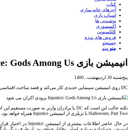
کتاب
آجرهای خانه سازی
اسباب بازی
پوشیدنی ها
اکسسوری
کلکسیونی
فروش های ویژه
جستجو
منو
منو
انیمیشن بازی Injustice: Gods Among Us بزودی اکران می شود
پنج‌شنبه 30 اردیبهشت , 1400
DC روی انیمیشن سینمایی جدیدی کار می‌کند و قصد ساخت اقتباسی از بازی بسیار محبوب Injustice: Gods Among Us را دارد.
Halloween, Part Two با تریلری از انیمیشن Injustice همراه خواهد بود.
انیمیشن چه اندازه به بازی اصلی وفادار خواهد بود. از طرف دیگر بازگشت صداپیشگان Injustice: Gods Among Us می‌تواند با است