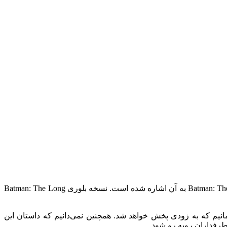
نکته جالب این است که DC یا برادران وارنر به صورت مستقیم این انیمیشن را معرفی نکرده‌اند، بلکه در تریلر Batman: The Long Halloween, Part Two به آن اشاره شده است. نسخه بلوری Batman: The Long
 حاضر اطلاعات بیشتری از انیمیشن Injustice در اختیار قرار ندارد و باید منتظر پخش Batman: The Long Halloween, Part Two بمانیم که به زودی پخش خواهد شد. همچنین نمی‌دانیم که داستان این