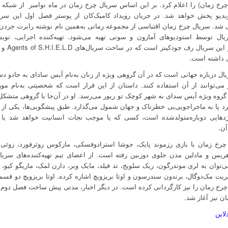
Ti (چرخ زمان) را اعلام کرد. بر این اساس سریال چرخ زمان در ماه نوامبر از شبکه 
ویدیو پخش خواهد شد. در جریان رویداد کامیک‌کان از پوستر فصل اول این سریا
 شد. سریال چرخ زمان اقتباسی از مجموعه رمانی به‌همین نام نوشته رابرت جرد
یال توسط استودیوهای آمازون و سونی تهیه می‌شود. تهیه‌کننده اجرایی، نویس
 داشته است.
ال درباره جهانی است که در آن گروهی ویژه از زنان به‌نام آیس سادای به جادو 
 می‌توانند از آن استفاده کنند. داستان از این قرار است که شخصیتی به‌نام مور
روه ویژه آیس سدای به شهر کوچک تو ریور می‌رسد. او در آن‌جا با گروهی متشکل 
د پا به ماجراجویی‌یی خطرناک و جهان شمول می‌گذارد. طبق پیشگویی‌ها، یکی از
ژدهایی دوباره‌متولدشده است، کسی که یا موجب نجات انسانیت خواهد شد یا
آن.
رخ زمان با بازی رزموند پایک، جوشا استرادوفسکی، مارکوس روثرفورد، زوئی ر
ریس و مادلین مدن جلوی دوربین رفته است. از اعضای تیم تهیه‌کننده‌‌های سری
‌توان به لری موندرگون، ریک سلویج، تد فیلد، مایک وبر، دارن لمک، ماریگو کیو، 
ریت مک‌دوگال، برندون سندرسون و اوتا بریزویچ اشاره کرده. اوتا بریزویچ دو قس
رخ زمان را نیز کارگردانی کرده است. در دیگر اخبار، مدتی پیش ساخت فصل دوم
ن نیز آغاز شد.
لاین