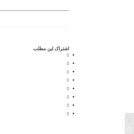
اشتراک این مطلب
انتشار اطلاعاتی درباره
دنباله فیلم District 9