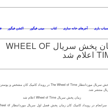
سباب بازی
آجرهای خانه سازی
کتاب
مینی فیگور
اکشن فیگور
ف
زمان پخش سریال WHEEL OF
علام شد
زمان پخش سریال موردانتظار The Wheel of Time در رویداد کامیک کان مشخص و پو
یال منتشر شد.
آمازون سرانجام در رویداد کامیک کان زمان پخش