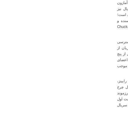
آمازون
ل نیز
ن است؛
نده و
شورانر این سریال رف جودکینز است که در ساخت سریال‌های Agents of S.H.I.E.L.D و Chuck
دسترسی
یان از
از پنج
 اعضای
 موجب
ابینز،
ال چرخ
رزموند
مت اول
 سریال