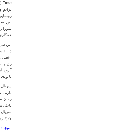
me
پرایم 
رونمایی
این سر
همکاری
این سری
دارند و
اعضای گ
زن و مر
گروه ا
نابودی 
سریال چ
بارنی ه
زمان می
پایک، ه
سریال چ
چرخ زما
منبع: دد