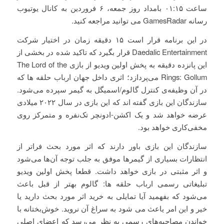
ساعت ۰۱:۱۵ بامداد روز جمعه، ۶ فروردین به کانال یوتیوب
رسانه GamesRadar می توانید مراجعه کنید.
در این برنامه قرار است ۱۵ دقیقه زمان در اختیار شرکت
Daedalic Entertainment قرار بگیرد که تاکید شده در بخشی از
این پانزده دقیقه به پخش اولین ویدیو از بازی The Lord of the
Rings: Gollum می‌پردازد؛ اثری داخل جهان ارباب حلقه ها که
در آن وظیفه‌ی کنترل گالوم/اسمیگل به گیمر سپرده می‌شود.
سازندگان این بازی گفته اند که این بازی در سال ۲۰۲۲ میلادی
عرضه خواهد شد و یک اکشن-ادونچر تک‌نفره و متمرکز روی
مخفی‌کاری خواهد بود.
سازندگان این بازی باور دارند که اثر مورد بحث فراتر از
انتظارات بسیاری از گیمرها موفق به جلب توجه آن‌ها می‌شود
و اثر مثبتی در بازی خواهد داشت. قطعا پخش اولین ویدیو
تبلیغاتی رسمی ارباب حلقه ها: گالوم بهتر از قبل باعث
می‌شود که بفهمید آیا تمایلی به خرید اثر مورد بحث دارید یا
خیر و این امر یاعث می شود به سراغ آن نروید. خوش‌بختانه با
خواندن مصاحبه‌های رسمی به نظر می‌رسد که اعضای اصلی