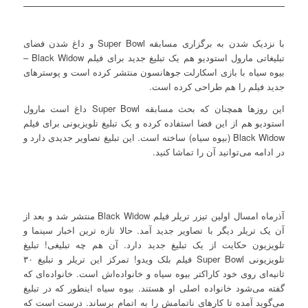
با نزدیک شدن به برگزاری مسابقه Super Bowl و داغ شدن فضای
تبلیغاتی مارول استودیو هم یک تبلیغ جدید برای فیلم Black Widow –
بیوه سیاه با بازی اسکارلت جوهانسون منتشر کرده است و پوسترهای
جدید فیلم را هم طراحی کرده است.
این روزها همچنان که بحث مسابقه Super Bowl داغ است مارول
استودیو هم از این فضا استفاده کرده و یک تبلیغ تلویزیونی برای فیلم
Black Widow (بیوه سیاه) ساخته است. این تبلیغ تصاویر جدیدی دارد و
در ادامه می‌توانید آن را تماشا کنید.
آذرماه امسال اولین تیزر تریلر فیلم Black Widow منتشر شد و بعد از
آن یک تریلر دیگر با تصاویر جدید آمد. حالا تازه ترین اخبار سینما و
تلویزیون حکایت از یک تبلیغ جدید دارد. آن هم چه تبلیغی! تبلیغ
تلویزیونی Super Bowl فیلم بلک ویدو! تمرکز این تریلر و تبلیغ ۳۰
ثانیه‌ای روی خود کاراکتر بیوه سیاه و خانواده‌اش است. خانواده‌ای که
گفته می‌شود خانواده اصلی او هستند. بیوه سیاه اینطور که در تبلیغ
می‌گوید آمده تا کارهای ناتمامش را به اتمام برساند. درست است که