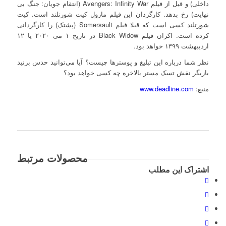
داخلی) و قبل از فیلم Avengers: Infinity War (انتقام جویان: جنگ بی
نهایت) رخ بدهد. کارگردان این فیلم مارول کیت شورتلند است. کیت
شورتلند کسی است که قبلا فیلم Somersault (پشتک) را کارگردانی
کرده است. اکران فیلم Black Widow در تاریخ ۱ می ۲۰۲۰ یا ۱۲
اردیبهشت ۱۳۹۹ خواهد بود.
نظر شما درباره این تبلیغ و پوسترها چیست؟ آیا می‌توانید حدس بزنید
بازیگر نقش تسک مستر بالاخره چه کسی خواهد بود؟
منبع:
www.deadline.com
محصولات مرتبط
اشتراک این مطلب