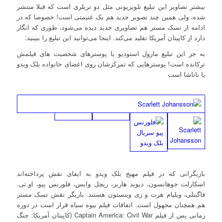
بیشتر تصاویر این تبلیغ تلویزیونی مثل دو تریلری است که قبلا منتشر
شده، ولی همین چند تصویر جدید هم یک غنیمتی است! خصوصا که در
ادامه از تسک مستر هم تصاویری جدید دیده می‌شود، طوری که انگار
دارد از کاپیتان آمریکا تقلید می‌کند. اینجا می‌توانید این تبلیغ را ببینید:
به جز این تبلیغ مارول استودیو با پوسترهای شخصیت های فیلمش
ترکانده است! پوسترهایی که تمرکزشان روی اعضای خانواده بلک ویدو
یا ناتاشا است
بازیگرانی که در فیلم مهیج بلک ویدو به ایفای نقش پرداخته‌اند
اسکارلت جوهانسون، دیوید هاربر، ریچل وایس، فلورنس پیو، او.تی.
فاگبنلی، ویلیام هرت و ری وینستون هستند. بازیگر نقش تسک مستر
هم همچنان مجهول است. اتفاقات فیلم بیوه سیاه قرار است در دوره
زمانی پس از فیلم Captain America: Civil War (کاپیتان آمریکا: جنگ